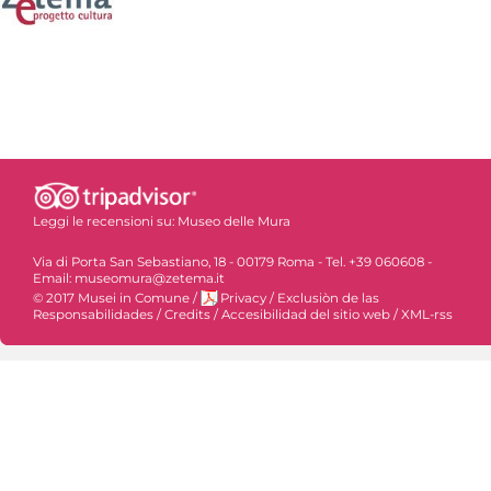
Leggi le recensioni su:
Museo delle Mura
Via di Porta San Sebastiano, 18 - 00179 Roma - Tel. +39 060608 -
Email: museomura@zetema.it
© 2017 Musei in Comune
/
Privacy
/
Exclusiòn de las
Responsabilidades
/
Credits
/
Accesibilidad del sitio web
/
XML-rss