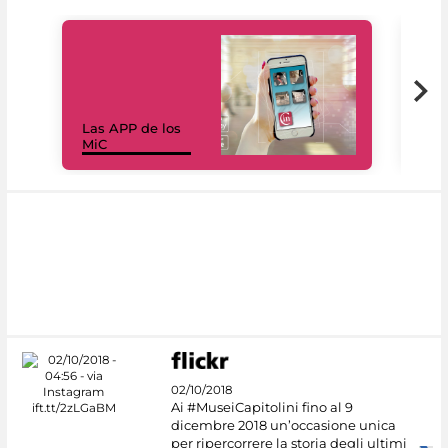
Las APP de los
I Mi
MiC
net
02/10/2018
Ai #MuseiCapitolini fino al 9
dicembre 2018 un’occasione unica
per ripercorrere la storia degli ultimi