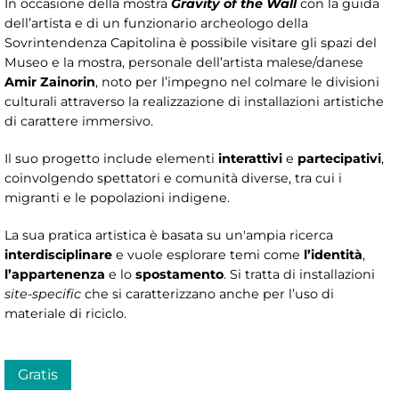
In occasione della mostra
Gravity of the Wall
con la guida
dell’artista e di un funzionario archeologo della
Sovrintendenza Capitolina è possibile visitare gli spazi del
Museo e la mostra, personale dell’artista malese/danese
Amir Zainorin
, noto per l’impegno nel colmare le divisioni
culturali attraverso la realizzazione di installazioni artistiche
di carattere immersivo.
Il suo progetto include elementi
interattivi
e
partecipativi
,
coinvolgendo spettatori e comunità diverse, tra cui i
migranti e le popolazioni indigene.
La sua pratica artistica è basata su un'ampia ricerca
interdisciplinare
e vuole esplorare temi come
l’identità
,
l’appartenenza
e lo
spostamento
. Si tratta di installazioni
site-specific
che si caratterizzano anche per l’uso di
materiale di riciclo.
Gratis