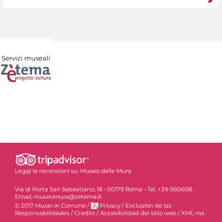
Servizi museali
Leggi le recensioni su:
Museo delle Mura
Via di Porta San Sebastiano, 18 - 00179 Roma - Tel. +39 060608 -
Email: museomura@zetema.it
© 2017 Musei in Comune
/
Privacy
/
Exclusiòn de las
Responsabilidades
/
Credits
/
Accesibilidad del sitio web
/
XML-rss