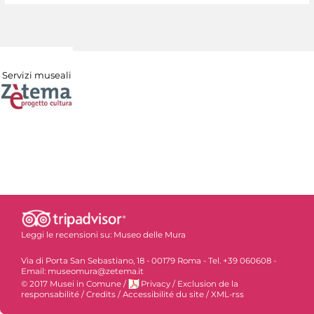
Servizi museali
Leggi le recensioni su:
Museo delle Mura
Via di Porta San Sebastiano, 18 - 00179 Roma - Tel. +39 060608 -
Email: museomura@zetema.it
© 2017 Musei in Comune
/
Privacy
/
Exclusion de la
responsabilité
/
Credits
/
Accessibilité du site
/
XML-rss