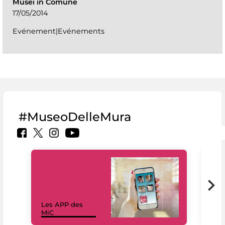
Musei in Comune
17/05/2014
Evénement|Evénements
#MuseoDelleMura
Les APP des
Les
MiC
rés