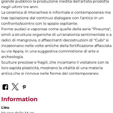
grande pubblico la produzione inedita dell’artista prodotta
negli ultimi tre anni.
La ceramica di Monachesi è informale e contemporanea ma
trae ispirazione dal continuo dialogare con l’antico in un
confronto/scontro con lo spazio ospitante.
Forme audaci e vaporose come quelle della serie "Pneuma",
simili a strutture organiche di un'anatomia sentimentale o a
radici di mangrovia, o affascinanti decostruzioni di "Cubi" si
incastonano nelle volte antiche della fortificazione affacciata
su via Appia, in una suggestiva commistione di arte e
archeologia.
Sculture preziose e fragili, che incantano il visitatore con la
loro sapida plasticità, mostrano la vitalità di una materia
antica che si rinnova nelle forme del contemporaneo.
Information
Lieu