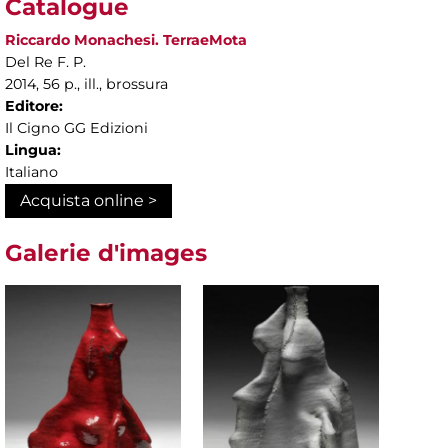
Catalogue
Riccardo Monachesi. TerraeMota
Del Re F. P.
2014, 56 p., ill., brossura
Editore:
Il Cigno GG Edizioni
Lingua:
Italiano
Acquista online >
Galerie d'images