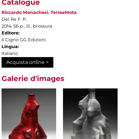
Catalogue
Riccardo Monachesi. TerraeMota
Del Re F. P.
2014, 56 p., ill., brossura
Editore:
Il Cigno GG Edizioni
Lingua:
Italiano
Acquista online >
Galerie d'images