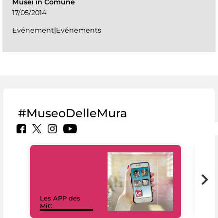
Musei in Comune
17/05/2014
Evénement|Evénements
#MuseoDelleMura
Les APP des
Les
MiC
rés