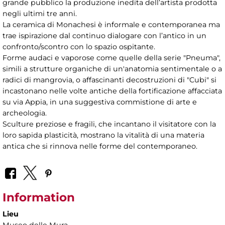
grande pubblico la produzione inedita dell’artista prodotta
negli ultimi tre anni.
La ceramica di Monachesi è informale e contemporanea ma
trae ispirazione dal continuo dialogare con l’antico in un
confronto/scontro con lo spazio ospitante.
Forme audaci e vaporose come quelle della serie "Pneuma",
simili a strutture organiche di un'anatomia sentimentale o a
radici di mangrovia, o affascinanti decostruzioni di "Cubi" si
incastonano nelle volte antiche della fortificazione affacciata
su via Appia, in una suggestiva commistione di arte e
archeologia.
Sculture preziose e fragili, che incantano il visitatore con la
loro sapida plasticità, mostrano la vitalità di una materia
antica che si rinnova nelle forme del contemporaneo.
Information
Lieu