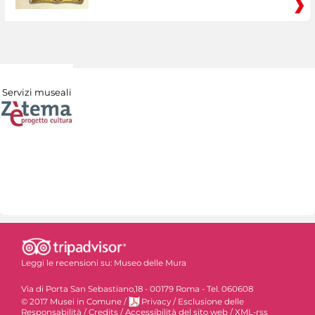
Servizi museali
Leggi le recensioni su:
Museo delle Mura
Via di Porta San Sebastiano,18 - 00179 Roma - Tel. 060608
© 2017 Musei in Comune
/
Privacy
/
Esclusione delle
Responsabilità
/
Credits
/
Accessibilità del sito web
/
XML-rss