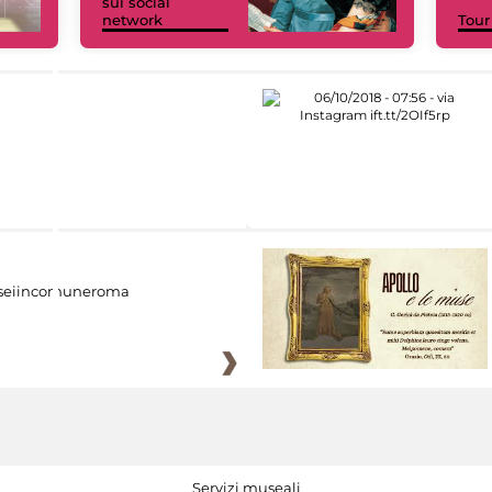
sui social
network
Tour
eiincomuneroma
Servizi museali