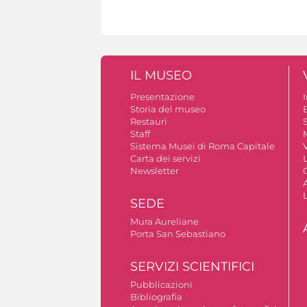
IL MUSEO
Presentazione
Storia del museo
B
Restauri
S
Staff
Sistema Musei di Roma Capitale
V
Carta dei servizi
Newsletter
A
SEDE
Mura Aureliane
Porta San Sebastiano
SERVIZI SCIENTIFICI
Pubblicazioni
Bibliografia