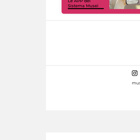
Le APP del
Sistema Musei
mus