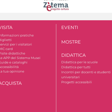
VISITA
EVENTI
Informazioni pratiche
iglietti
MOSTRE
ervizi per i visitatori
MIC card
isite didattiche
DIDATTICA
Le APP del Sistema Musei
Didattica per le scuole
Guide e cataloghi
ccessibilità
Didattica per tutti
La tua opinione
Incontri per docenti e studenti
universitari
Progetti accessibili
ACQUISTA