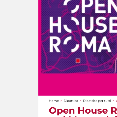
Home
>
Didattica
>
Didattica per tutti
>
Tu sei qui
Open House Ro