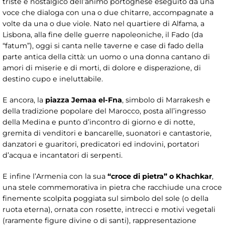
triste e nostalgico dell’animo portoghese eseguito da una
voce che dialoga con una o due chitarre, accompagnate a
volte da una o due viole. Nato nel quartiere di Alfama, a
Lisbona, alla fine delle guerre napoleoniche, il Fado (da
“fatum”), oggi si canta nelle taverne e case di fado della
parte antica della città: un uomo o una donna cantano di
amori di miserie e di morti, di dolore e disperazione, di
destino cupo e ineluttabile.
E ancora, la
piazza Jemaa el-Fna
, simbolo di Marrakesh e
della tradizione popolare del Marocco, posta all’ingresso
della Medina e punto d’incontro di giorno e di notte,
gremita di venditori e bancarelle, suonatori e cantastorie,
danzatori e guaritori, predicatori ed indovini, portatori
d’acqua e incantatori di serpenti.
E infine l’Armenia con la sua
“croce di pietra” o Khachkar
,
una stele commemorativa in pietra che racchiude una croce
finemente scolpita poggiata sul simbolo del sole (o della
ruota eterna), ornata con rosette, intrecci e motivi vegetali
(raramente figure divine o di santi), rappresentazione