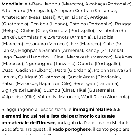
Mondiale
: Ait-Ben-Haddou (Marocco), Alcobaça (Portogallo),
Alto Douro (Portogallo), Altopiani Centrali (Sri Lanka),
Amsterdam (Paesi Bassi), Anjar (Libano), Antigua
(Guatemala), Baalbek (Libano), Batalha (Portogallo), Brugge
(Belgio), Chiloé (Cile), Coimbra (Portogallo), Dambulla (Sri
Lanka), Echmiatsin e Zvartnots (Armenia), El Jadida
(Marocco), Essaouira (Marocco), Fez (Marocco), Galle (Sri
Lanka), Haghpat e Sanahin (Armenia), Kandy (Sri Lanka),
Lago Ovest (Hangzhou, Cina), Marrakesh (Marocco), Meknes
(Marocco), Ngorongoro (Tanzania), Oporto (Portogallo),
Ouadi Qadisha (Libano), Petra (Giordania), Polonnaruwa (Sri
Lanka), Quiriguá (Guatemala), Quseir Amra (Giordania),
Rabat (Marocco), Rapa Nui (Cile), Serengeti (Tanzania),
Sigiriya (Sri Lanka), Suzhou (Cina), Tikal (Guatemala),
Valparaíso (Cile), Volubilis (Marocco), Wadi Rum (Giordania).
Si aggiungono all’esposizione le
immagini relative a
3
elementi inclusi nella lista del patrimonio culturale
immateriale dell'Unesco,
indagati dall’obiettivo di Michele
Spadafora. Tra questi, il
Fado portoghese
, il canto popolare