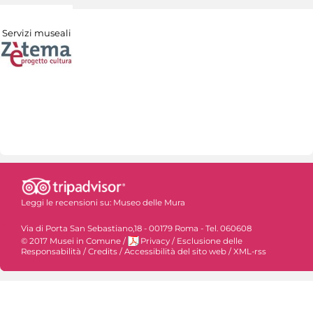
Servizi museali
Leggi le recensioni su:
Museo delle Mura
Via di Porta San Sebastiano,18 - 00179 Roma - Tel. 060608
© 2017 Musei in Comune
/
Privacy
/
Esclusione delle
Responsabilità
/
Credits
/
Accessibilità del sito web
/
XML-rss