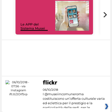
Il 
Le APP del
Mus
Sistema Musei
net
06/10/2018
I @museiincomuneroma
costituiscono un’offerta culturale varia
ed eclettica per il prestigio e la
particolarità delle sedi, per le