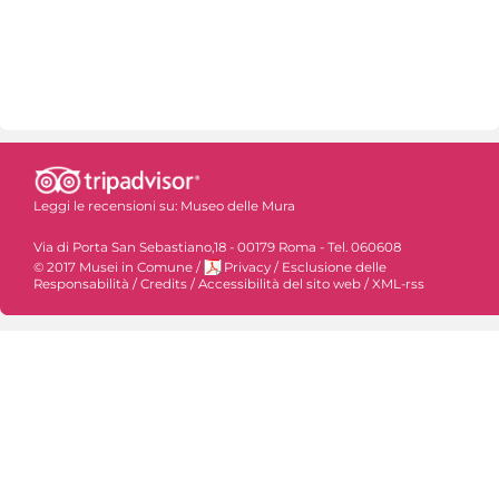
Leggi le recensioni su:
Museo delle Mura
Via di Porta San Sebastiano,18 - 00179 Roma - Tel. 060608
© 2017 Musei in Comune
/
Privacy
/
Esclusione delle
Responsabilità
/
Credits
/
Accessibilità del sito web
/
XML-rss