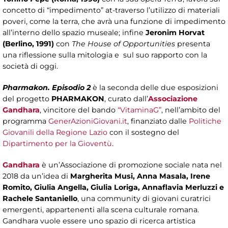
concetto di “impedimento” at-traverso l’utilizzo di materiali
poveri, come la terra, che avrà una funzione di impedimento
all’interno dello spazio museale; infine
Jeronim Horvat
(Berlino, 1991)
con
The House of Opportunities
presenta
una riflessione sulla mitologia e sul suo rapporto con la
società di oggi.
Pharmakon. Episodio 2
è la seconda delle due esposizioni
del progetto
PHARMAKON
, curato dall’
Associazione
Gandhara
, vincitore del bando
“VitaminaG”
, nell’ambito del
programma
GenerAzioniGiovani.it
, finanziato dalle
Politiche
Giovanili della Regione Lazio
con il sostegno del
Dipartimento per la Gioventù
.
Gandhara
è un’Associazione di promozione sociale nata nel
2018 da un’idea di
Margherita Musi, Anna Masala, Irene
Romito, Giulia Angella, Giulia Loriga, Annaflavia Merluzzi e
Rachele Santaniello
, una community di giovani curatrici
emergenti, appartenenti alla scena culturale romana.
Gandhara vuole essere uno spazio di ricerca artistica