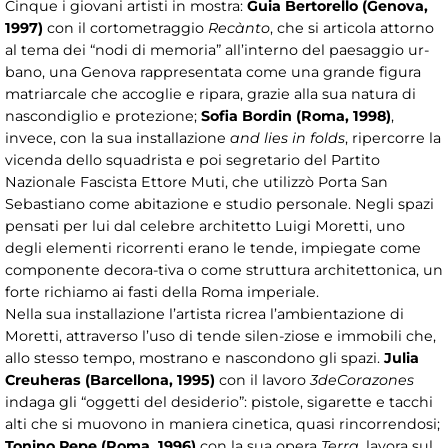
Cinque i giovani artisti in mostra:
Guia Bertorello (Genova,
1997)
con il cortometraggio
Recànto
, che si articola attorno
al tema dei “nodi di memoria” all’interno del paesaggio ur-
bano, una Genova rappresentata come una grande figura
matriarcale che accoglie e ripara, grazie alla sua natura di
nascondiglio e protezione;
Sofia Bordin (Roma, 1998)
,
invece, con la sua installazione
and lies in folds
, ripercorre la
vicenda dello squadrista e poi segretario del Partito
Nazionale Fascista Ettore Muti, che utilizzò Porta San
Sebastiano come abitazione e studio personale. Negli spazi
pensati per lui dal celebre architetto Luigi Moretti, uno
degli elementi ricorrenti erano le tende, impiegate come
componente decora-tiva o come struttura architettonica, un
forte richiamo ai fasti della Roma imperiale.
Nella sua installazione l’artista ricrea l’ambientazione di
Moretti, attraverso l’uso di tende silen-ziose e immobili che,
allo stesso tempo, mostrano e nascondono gli spazi.
Julia
Creuheras (Barcellona, 1995)
con il lavoro
3deCorazones
indaga gli “oggetti del desiderio”: pistole, sigarette e tacchi
alti che si muovono in maniera cinetica, quasi rincorrendosi;
Tonino Pepe (Roma, 1996)
con la sua opera
Terra
, lavora sul