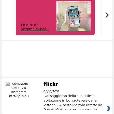
Il 
Le APP del
Mus
Sistema Musei
net
05/10/2018
Dal soggiorno della sua ultima
abitazione in Lungotevere della
Vittoria 1, Alberto Moravia ritratto da
Renato Guttuso sembra scrutare