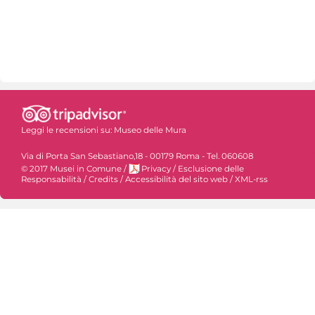
Leggi le recensioni su:
Museo delle Mura
Via di Porta San Sebastiano,18 - 00179 Roma - Tel. 060608
© 2017 Musei in Comune
/
Privacy
/
Esclusione delle
Responsabilità
/
Credits
/
Accessibilità del sito web
/
XML-rss