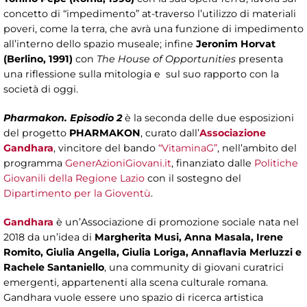
concetto di “impedimento” at-traverso l’utilizzo di materiali
poveri, come la terra, che avrà una funzione di impedimento
all’interno dello spazio museale; infine
Jeronim Horvat
(Berlino, 1991)
con
The House of Opportunities
presenta
una riflessione sulla mitologia e sul suo rapporto con la
società di oggi.
Pharmakon. Episodio 2
è la seconda delle due esposizioni
del progetto
PHARMAKON
, curato dall’
Associazione
Gandhara
, vincitore del bando
“VitaminaG”
, nell’ambito del
programma
GenerAzioniGiovani.it
, finanziato dalle
Politiche
Giovanili della Regione Lazio
con il sostegno del
Dipartimento per la Gioventù
.
Gandhara
è un’Associazione di promozione sociale nata nel
2018 da un’idea di
Margherita Musi, Anna Masala, Irene
Romito, Giulia Angella, Giulia Loriga, Annaflavia Merluzzi e
Rachele Santaniello
, una community di giovani curatrici
emergenti, appartenenti alla scena culturale romana.
Gandhara vuole essere uno spazio di ricerca artistica