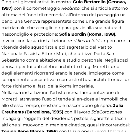
Cinque i giovani artisti in mostra:
Guia Bertorello (Genova,
1997)
con il cortometraggio
Recànto
, che si articola attorno
al tema dei “nodi di memoria” all’interno del paesaggio ur-
bano, una Genova rappresentata come una grande figura
matriarcale che accoglie e ripara, grazie alla sua natura di
nascondiglio e protezione;
Sofia Bordin (Roma, 1998)
,
invece, con la sua installazione
and lies in folds
, ripercorre la
vicenda dello squadrista e poi segretario del Partito
Nazionale Fascista Ettore Muti, che utilizzò Porta San
Sebastiano come abitazione e studio personale. Negli spazi
pensati per lui dal celebre architetto Luigi Moretti, uno
degli elementi ricorrenti erano le tende, impiegate come
componente decora-tiva o come struttura architettonica, un
forte richiamo ai fasti della Roma imperiale.
Nella sua installazione l’artista ricrea l’ambientazione di
Moretti, attraverso l’uso di tende silen-ziose e immobili che,
allo stesso tempo, mostrano e nascondono gli spazi.
Julia
Creuheras (Barcellona, 1995)
con il lavoro
3deCorazones
indaga gli “oggetti del desiderio”: pistole, sigarette e tacchi
alti che si muovono in maniera cinetica, quasi rincorrendosi;
Tonino Pepe (Roma, 1996)
con la sua opera
Terra
, lavora sul