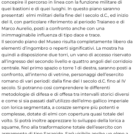
concepire il percorso in linea con la funzione militare di
quei bastioni e di quei luoghi. In questo piano saranno
presentati elmi militari della fine del I secolo d.C., ed inizio
del II, con particolare riferimento al periodo Traianeo e di
Marco Aurelio, posti a confronto anche con una
inimmaginabile influenza di tipo dace e trace.
Il secondo piano del Museo risulta completamente libero da
elementi d’ingombro o reperti significativi. La mostra ha
quindi a disposizione due torri, un vano di accesso riservato
all’ingresso del secondo livello e quattro angoli del corridoio
centrale. Nel primo spazio o torre 1 di destra, saranno posti a
confronto, all’interno di vetrine, personaggi dell’esercito
romano di vari periodi: dalla fine del I secolo d.C. fino al IV
secolo. Si potranno così comprendere le differenti
metodologie di difesa e di offesa tra intervalli storici diversi
e come si sia passati dall’utilizzo dell’elmo gallico imperiale
con lorica segmentata, a corazze sempre più potenti e
complesse, dotate di elmi con copertura quasi totale del
volto. Si potrà inoltre apprezzare lo sviluppo della lorica a
squame, fino alla trasformazione totale dell’esercito con
armamento di tipo Sasanide. Sarà visibile anche un elmo a