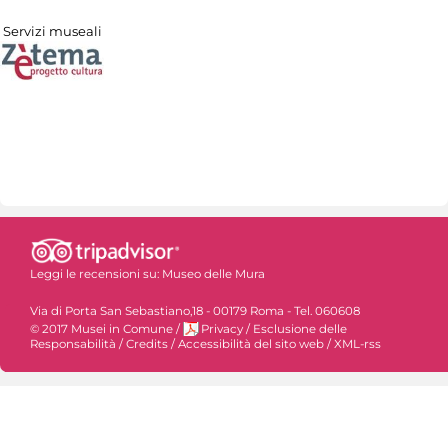
Servizi museali
Leggi le recensioni su:
Museo delle Mura
Via di Porta San Sebastiano,18 - 00179 Roma - Tel. 060608
© 2017 Musei in Comune
/
Privacy
/
Esclusione delle
Responsabilità
/
Credits
/
Accessibilità del sito web
/
XML-rss