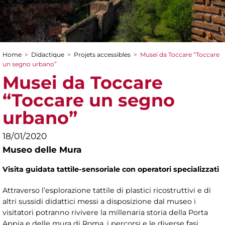
Home
>
Didactique
>
Projets accessibles
>
Musei da Toccare “Toccare
You are here
un segno urbano”
Musei da Toccare
“Toccare un segno
urbano”
18/01/2020
Museo delle Mura
Visita guidata tattile-sensoriale con operatori specializzati
Attraverso l’esplorazione tattile di plastici ricostruttivi e di
altri sussidi didattici messi a disposizione dal museo i
visitatori potranno rivivere la millenaria storia della Porta
Appia e delle mura di Roma, i percorsi e le diverse fasi