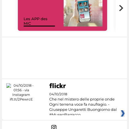
Les APP des
Les
MiC
rés
04/10/2018
Che nel mistero delle proprie onde
Ogni terrena voce fa naufragio. -
Giuseppe Ungaretti Buongiorno dal
#MuseoBarracco