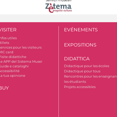
Servizi museali
VISITER
EVÉNEMENTS
nfos utiles
illets
EXPOSITIONS
ervices pour les visiteurs
MIC card
isite didattiche
DIDATTICA
Le APP del Sistema Musei
Didactique pour les écoles
Guide e cataloghi
ccessibilité
Didactique pour tous
La tua opinione
Rencontres pour les enseignant
les étudiants
Projets accessibles
BUY