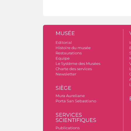
MUSÉE
Editorial
I
Histoire du musée
B
Restaurations
S
Equipe
Le Système des Musées
V
Charte des services
Newsletter
A
SIÈGE
Mura Aureliane
Porta San Sebastiano
SERVICES
SCIENTIFIQUES
Publications