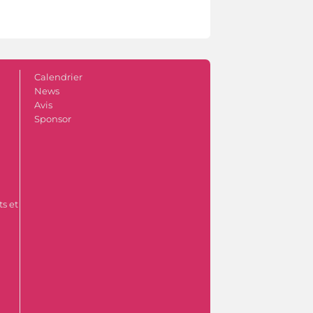
Calendrier
News
Avis
Sponsor
s et