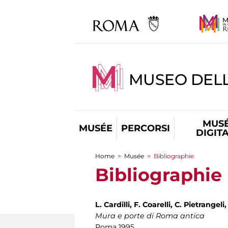
MUSEO DEL
MUS
MUSÉE
PERCORSI
DIGIT
Home
>
Musée
>
Bibliographie
You are here
Bibliographie
L. Cardilli, F. Coarelli, C. Pietrangeli
Mura e porte di Roma antica
Roma 1995