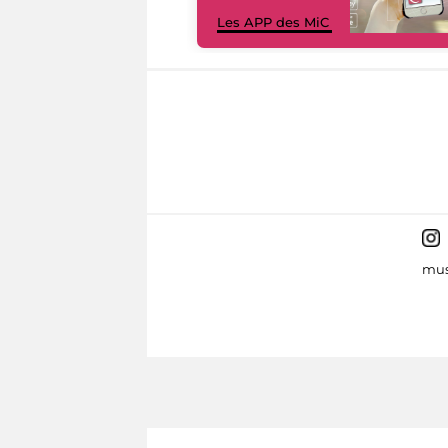
Les APP des MiC
mus