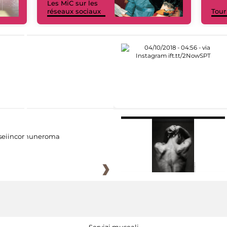
Les MiC sur les
réseaux sociaux
Tour
eiincomuneroma