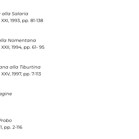
alla Salaria
XXI, 1993, pp. 81-138
 alla Nomentana
XII, 1994, pp. 61- 95
na alla Tiburtina
XXV, 1997, pp. 7-113
agine
 Probo
1, pp. 2-116