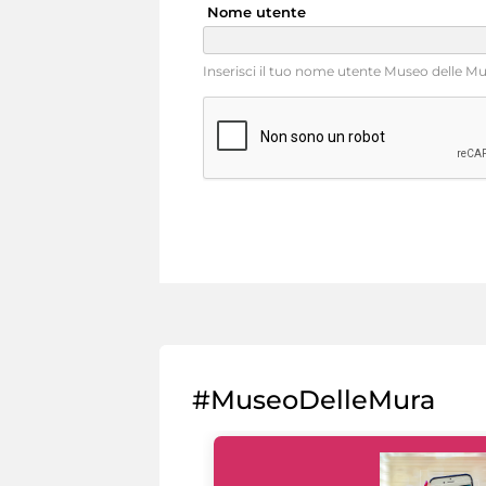
Nome utente
Inserisci il tuo nome utente Museo delle Mu
#MuseoDelleMura