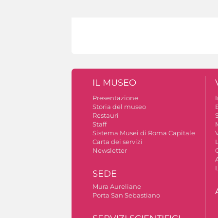
IL MUSEO
Presentazione
Storia del museo
B
Restauri
S
Staff
Sistema Musei di Roma Capitale
V
Carta dei servizi
Newsletter
A
SEDE
Mura Aureliane
Porta San Sebastiano