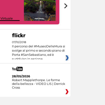
Google Arts &
 Virtuale
Culture
07/10/2018
Il percorso del #MuseoDelleMura si
svolge al primo e secondo piano di
Porta #SanSebastiano, ed è
suddiviso in sezione
28/05/2026
Robert Mapplethorpe. Le forme
della bellezza - VIDEO LIS | Derrick
Cross