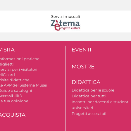
Servizi museali
VISITA
EVENTI
Informazioni pratiche
iglietti
MOSTRE
ervizi per i visitatori
MIC card
isite didattiche
DIDATTICA
Le APP del Sistema Musei
Didattica per le scuole
Guide e cataloghi
ccessibilità
Didattica per tutti
La tua opinione
Incontri per docenti e studenti
universitari
Progetti accessibili
ACQUISTA