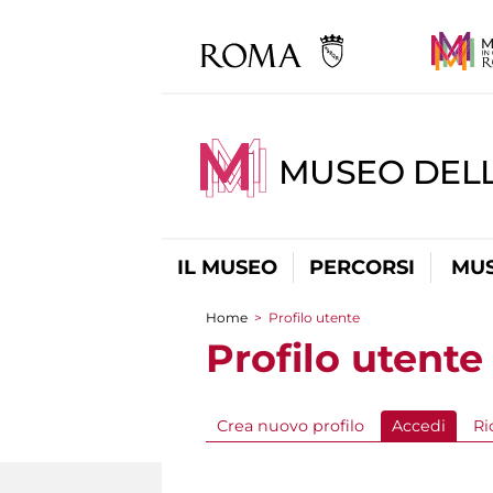
MUSEO DEL
IL MUSEO
PERCORSI
MUS
Home
>
Profilo utente
Tu sei qui
Profilo utente
Crea nuovo profilo
Accedi
(sched
Ri
Schede primarie