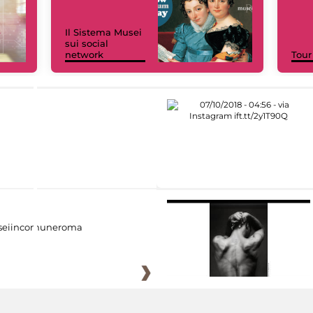
Il Sistema Musei
sui social
network
Tour
eiincomuneroma