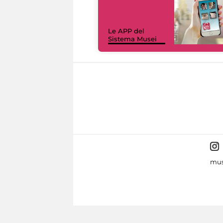
Le APP del
Sistema Musei
mus