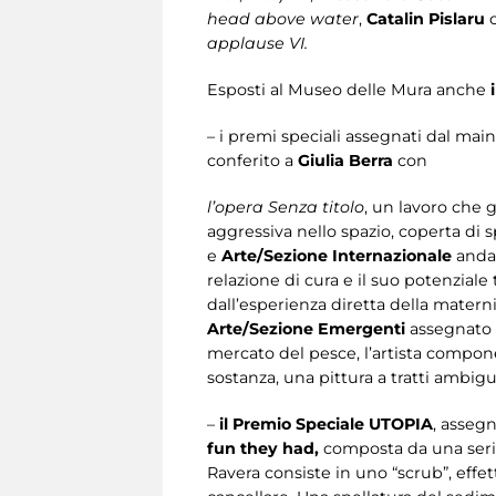
head above water
,
Catalin Pislaru
applause VI.
Esposti al Museo delle Mura anche
i
– i premi speciali assegnati dal mai
conferito a
Giulia Berra
con
l’opera Senza titolo
, un lavoro che 
aggressiva nello spazio, coperta di s
e
Arte/Sezione Internazionale
anda
relazione di cura e il suo potenzial
dall’esperienza diretta della matern
Arte/Sezione Emergenti
assegnato
mercato del pesce, l’artista compon
sostanza, una pittura a tratti ambigu
–
il Premio Speciale UTOPIA
, asseg
fun they had,
composta da una serie
Ravera consiste in uno “scrub”, effet