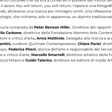
nto culturale che dà vita a conserve in polvere dei mondi dell’
 il lavoro
You will return, you will return,
l’opera è una fotografi
web, attraverso una ricerca per immagini simili. Una riflession
nologie, che richiama, solo in apparenza, un dipinto tradizional
 giuria composta da
Peter Benson Mille
r, Direttore dei rapporti
lio Carbone
, direttrice della Fondazione Memmo Arte Cont
atore e critico d’arte
, Anna Mattirolo
, Delegato alla ricerca e ai
ntini,
curatore Quirinale Contemporaneo,
Chiara Parisi
, dire
expo,
Federica Pirani
, storica dell’arte e responsabile del Serv
re e critico d’arte,
Marcello Smarrelli
, direttore artistico dell
icocca Milano e
Guido Talarico
, direttore ed editore di Inside Art