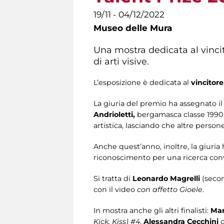
19/11 - 04/12/2022
Museo delle Mura
Una mostra dedicata al vincito
di arti visive.
L’esposizione è dedicata al
vincitore
La giuria del premio ha assegnato il
Andrioletti,
bergamasca classe 1990 c
artistica, lasciando che altre person
Anche quest’anno, inoltre, la giuria h
riconoscimento per una ricerca con
Si tratta di
Leonardo Magrelli
(secon
con il video
con affetto Gioele
.
In mostra anche gli altri finalisti:
Mar
Kick, Kiss) #4
,
Alessandra Cecchini