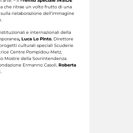
arte. – il P
remio Speciale INSIDE
a che ritrae un volto frutto di una
e sulla rielaborazione dell’immagine
e.
 istituzionali e internazionali della
emporanea
, Luca Lo Pinto
, Direttore
 progetti culturali speciali Scuderie
ttrice Centre Pompidou-Metz,
izio Mostre della Sovrintendenza
a Fondazione Ermanno Casoli,
Roberta
.