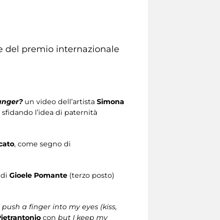
one del premio internazionale
anger?
un video dell’artista
Simona
sfidando l’idea di paternità
icato
, come segno di
 di
Gioele Pomante
(terzo posto)
I push a finger into my eyes (kiss,
Pietrantonio
con
but I keep my