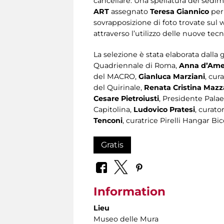
cancellare. Una spellatura del sedime
ART
assegnato
Teresa
Giannico
per
sovrapposizione di foto trovate sul 
attraverso l’utilizzo delle nuove tec
La selezione è stata elaborata dalla
Quadriennale di Roma,
Anna d’Ame
del MACRO,
Gianluca Marziani
, cur
del Quirinale,
Renata Cristina Mazza
Cesare Pietroiusti
, Presidente Pala
Capitolina,
Ludovico Pratesi
, curato
Tenconi
, curatrice Pirelli Hangar B
Gratis
Information
Lieu
Museo delle Mura