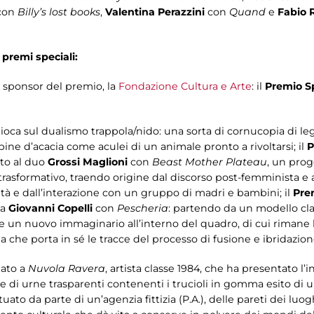
con
Billy’s lost books
,
Valentina Perazzini
con
Quand
e
Fabio 
 premi speciali:
n sponsor del premio, la
Fondazione Cultura e Arte
: il
Premio S
gioca sul dualismo trappola/nido: una sorta di cornucopia di leg
pine d’acacia come aculei di un animale pronto a rivoltarsi; il
P
to al duo
Grossi
Maglioni
con
Beast Mother Plateau
, un prog
e trasformativo, traendo origine dal discorso post-femminista 
ità e dall’interazione con un gruppo di madri e bambini; il
Pre
 a
Giovanni Copelli
con
Pescheria
: partendo da un modello cla
e un nuovo immaginario all’interno del quadro, di cui rimane
a che porta in sé le tracce del processo di fusione e ibridazion
nato a
Nuvola Ravera
, artista classe 1984, che ha presentato l’
 di urne trasparenti contenenti i trucioli in gomma esito di 
tuato da parte di un’agenzia fittizia (P.A.), delle pareti dei lu