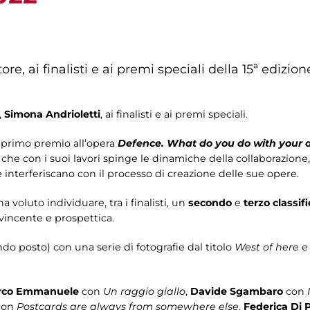
re, ai finalisti e ai premi speciali della 15ª edizi
,
Simona Andrioletti
, ai finalisti e ai premi speciali.
 primo premio all’opera
Defence. What do you do with your 
he con i suoi lavori spinge le dinamiche della collaborazione, 
e interferiscano con il processo di creazione delle sue opere.
a voluto individuare, tra i finalisti, un
secondo
e
terzo classif
vincente e prospettica.
do posto) con una serie di fotografie dal titolo
West of here
e
co Emmanuele
con
Un raggio giallo
,
Davide Sgambaro
con
con
Postcards are always from somewhere else
,
Federica Di 