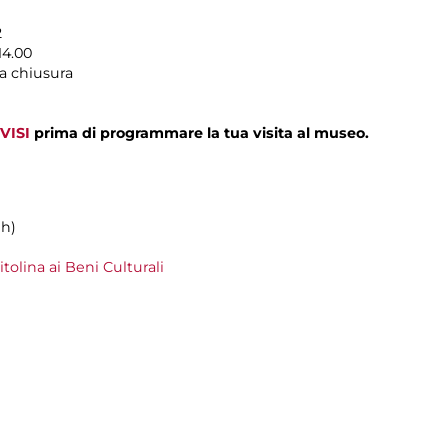
2
14.00
a chiusura
VISI
prima di programmare la tua visita al museo.
9h)
olina ai Beni Culturali