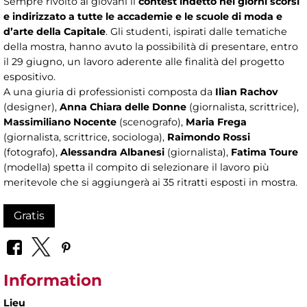
Sempre rivolto ai giovani
il
contest indetto nei giorni scorsi
e indirizzato a tutte le accademie e le scuole di moda e
d’arte della Capitale
. Gli studenti, ispirati dalle tematiche
della mostra, hanno avuto la possibilità di presentare, entro
il 29 giugno, un lavoro aderente alle finalità del progetto
espositivo.
A una giuria di professionisti composta da
Ilian Rachov
(designer),
Anna Chiara delle Donne
(giornalista, scrittrice),
Massimiliano Nocente
(scenografo),
Maria Frega
(giornalista, scrittrice, sociologa),
Raimondo Rossi
(fotografo),
Alessandra Albanesi
(giornalista),
Fatima Toure
(modella) spetta il compito di selezionare il lavoro più
meritevole che si aggiungerà ai 35 ritratti esposti in mostra.
Gratis
Information
Lieu