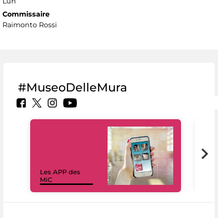
Lun
Commissaire
Raimonto Rossi
#MuseoDelleMura
Les APP des
Les
MiC
rés