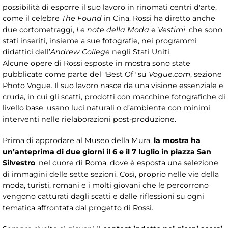
possibilità di esporre il suo lavoro in rinomati centri d'arte,
come il celebre
The Found
in Cina. Rossi ha diretto anche
due cortometraggi,
Le note della Moda
e
Vestimi
, che sono
stati inseriti, insieme a sue fotografie, nei programmi
didattici dell’
Andrew College
negli Stati Uniti.
Alcune opere di Rossi esposte in mostra sono state
pubblicate come parte del "Best Of" su
Vogue.com
, sezione
Photo Vogue. Il suo lavoro nasce da una visione essenziale e
cruda, in cui gli scatti, prodotti con macchine fotografiche di
livello base, usano luci naturali o d’ambiente con minimi
interventi nelle rielaborazioni post-produzione.
Prima di approdare al Museo della Mura,
la mostra ha
un’anteprima di due giorni il 6 e il 7 luglio in piazza San
Silvestro
, nel cuore di Roma, dove è esposta una selezione
di immagini delle sette sezioni. Così, proprio nelle vie della
moda, turisti, romani e i molti giovani che le percorrono
vengono catturati dagli scatti e dalle riflessioni su ogni
tematica affrontata dal progetto di Rossi.