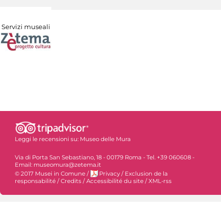
Servizi museali
Leggi le recensioni su:
Museo delle Mura
Via di Porta San Sebastiano, 18 - 00179 Roma - Tel. +39 060608 -
Email: museomura@zetema.it
© 2017 Musei in Comune
/
Privacy
/
Exclusion de la
responsabilité
/
Credits
/
Accessibilité du site
/
XML-rss