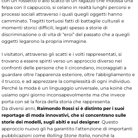
con un rossetto o allo scatto di un ragazzo che indossa una
felpa con il cappuccio, si celano in realtà lunghi percorsi e
processi sociali attraverso i quali quegli oggetti hanno
camminato. Tragitti tortuosi fatti di battaglie culturali e
momenti storici difficili, legati spesso a storie di
discriminazione o di vita di “eroi” del passato che a quegli
oggetti legarono la propria immagine.
I visitatori, attraverso gli scatti e i volti rappresentati, si
trovano a essere spinti verso un approccio diverso nei
confronti delle persone che li circondano, incoraggiati a
guardare oltre l'apparenza esteriore, oltre l'abbigliamento e
il trucco, e ad apprezzare la complessità di ogni individuo.
Perché la moda è un linguaggio universale, una koinè che
usiamo ogni giorno inconsapevolmente ma che invece
porta con sé la forza della storia che rappresenta.
Da diversi anni,
Raimondo Rossi si è distinto per i suoi
reportage di moda innovativi, che si concentrano sulle
storie dei modelli, sugli abiti e sui designer
. Questo
approccio nuovo gli ha garantito l'attenzione di importanti
pubblicazioni come
Rolling Stone Italia
, nonché la