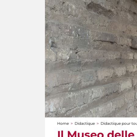
Home
>
Didactique
>
Didactique pour to
You are here
Il Museo dell