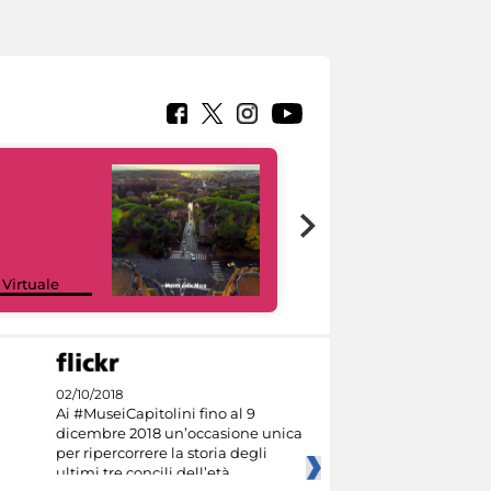
Google Arts &
 Virtuale
Culture
02/10/2018
Ai #MuseiCapitolini fino al 9
dicembre 2018 un’occasione unica
per ripercorrere la storia degli
ultimi tre concili dell’età