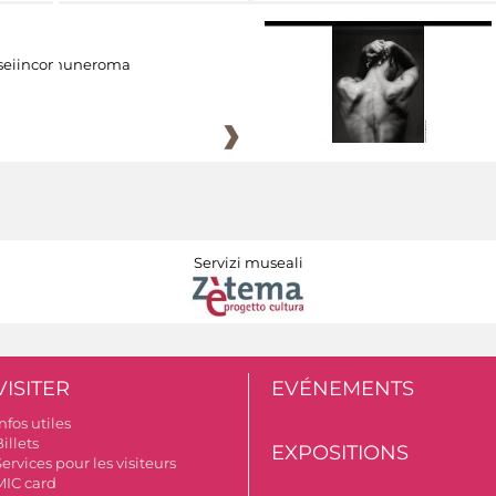
eiincomuneroma
Servizi museali
VISITER
EVÉNEMENTS
nfos utiles
illets
EXPOSITIONS
ervices pour les visiteurs
MIC card