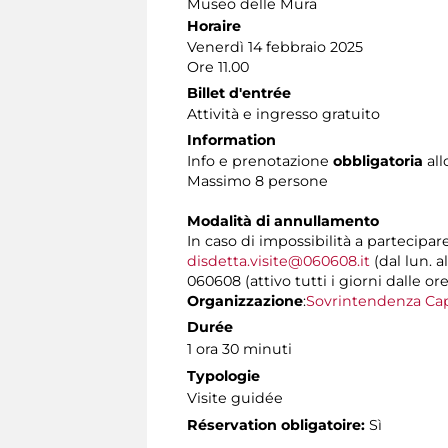
Museo delle Mura
Horaire
Venerdì 14 febbraio 2025
Ore 11.00
Billet d'entrée
Attività e ingresso gratuito
Information
Info e prenotazione
obbligatoria
all
Massimo 8 persone
Modalità di annullamento
In caso di impossibilità a partecipar
disdetta.visite@060608.it
(dal lun. a
060608 (attivo tutti i giorni dalle ore
Organizzazione
:
Sovrintendenza Cap
Durée
1 ora 30 minuti
Typologie
Visite guidée
Réservation obligatoire:
Sì