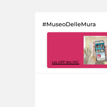
#MuseoDelleMura
Les APP des MiC