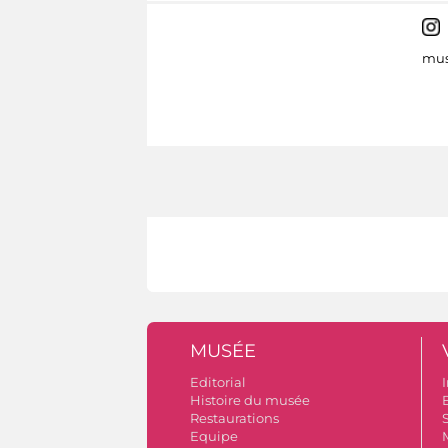
mus
MUSÉE
Editorial
I
Histoire du musée
B
Restaurations
S
Equipe