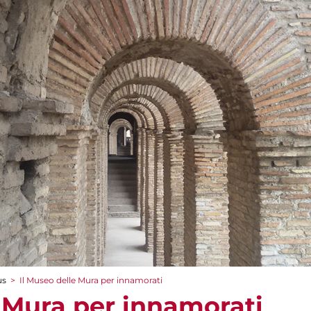
us
>
Il Museo delle Mura per innamorati
e Mura per innamorati