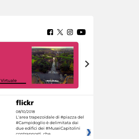
Google Arts &
 Virtuale
Culture
08/10/2018
L'area trapezoidale di #piazza del
#Campidoglio è delimitata dai
due edifici dei #MuseiCapitolini
contrapposti, che