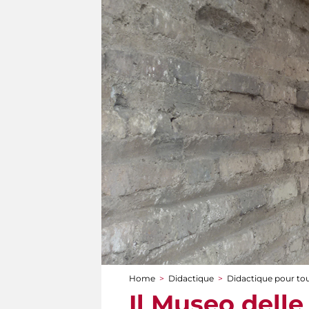
Home
>
Didactique
>
Didactique pour to
You are here
Il Museo dell