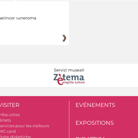
eiincomuneroma
Servizi museali
VISITER
EVÉNEMENTS
nfos utiles
illets
EXPOSITIONS
ervices pour les visiteurs
MIC card
isite didattiche