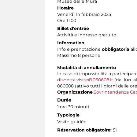
Museo delle Mura
Horaire
Venerdì 14 febbraio 2025
Ore 11.00
Billet d'entrée
Attività e ingresso gratuito
Information
Info e prenotazione
obbligatoria
all
Massimo 8 persone
Modalità di annullamento
In caso di impossibilità a partecipar
disdetta.visite@060608.it
(dal lun. a
060608 (attivo tutti i giorni dalle ore
Organizzazione
:
Sovrintendenza Cap
Durée
1 ora 30 minuti
Typologie
Visite guidée
Réservation obligatoire:
Sì