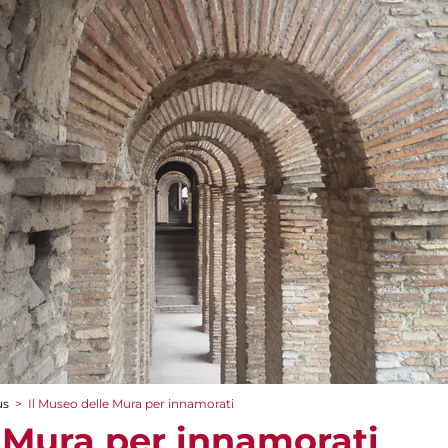
us
>
Il Museo delle Mura per innamorati
e Mura per innamorati