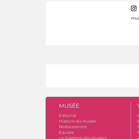
mus
MUSÉE
Editorial
I
Histoire du musée
B
Restaurations
S
Equipe
Le Système des Musées
V