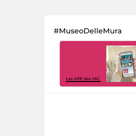
#MuseoDelleMura
Les APP des MiC