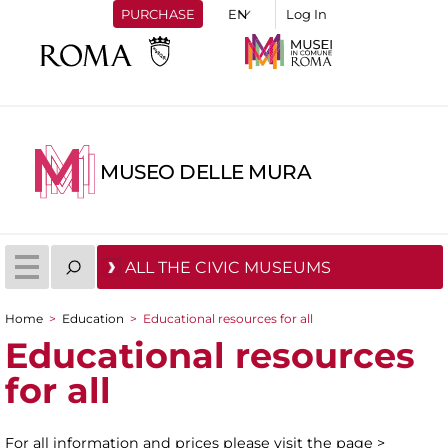
PURCHASE
Log In
MUSEO DELLE MURA
ALL THE CIVIC MUSEUMS
Home
>
Education
>
Educational resources for all
You are here
Educational resources
for all
For all information and prices please visit the page >