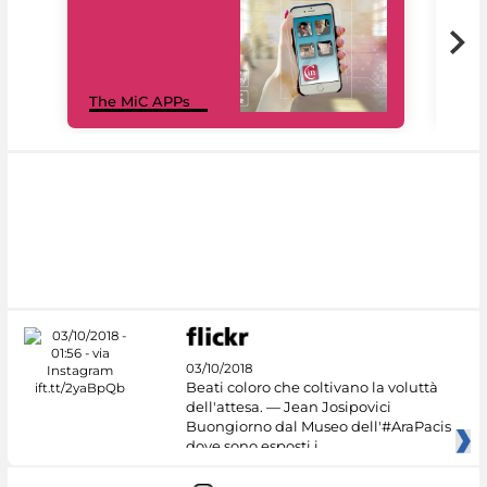
MiC
The MiC APPs
net
03/10/2018
Beati coloro che coltivano la voluttà
dell'attesa. — Jean Josipovici
Buongiorno dal Museo dell'#AraPacis
dove sono esposti i