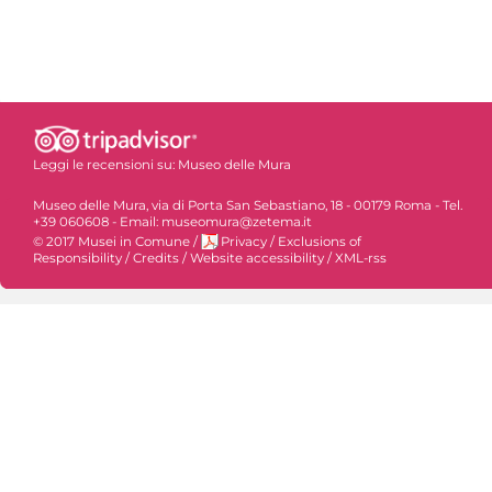
Leggi le recensioni su:
Museo delle Mura
Museo delle Mura, via di Porta San Sebastiano, 18 - 00179 Roma - Tel.
+39 060608 - Email: museomura@zetema.it
© 2017 Musei in Comune
/
Privacy
/
Exclusions of
Responsibility
/
Credits
/
Website accessibility
/
XML-rss