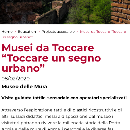
Home
>
Education
>
Projects accessible
>
Musei da Toccare “Toccare
You are here
un segno urbano”
Musei da Toccare
“Toccare un segno
urbano”
08/02/2020
Museo delle Mura
Visita guidata tattile-sensoriale con operatori specializzati
Attraverso l’esplorazione tattile di plastici ricostruttivi e di
altri sussidi didattici messi a disposizione dal museo i
visitatori potranno rivivere la millenaria storia della Porta
Appia e delle mura di Roma, i percorsi e le diverse fasi