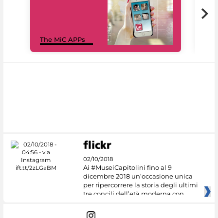
MiC
The MiC APPs
net
02/10/2018
Ai #MuseiCapitolini fino al 9
dicembre 2018 un’occasione unica
per ripercorrere la storia degli ultimi
tre concili dell’età moderna con