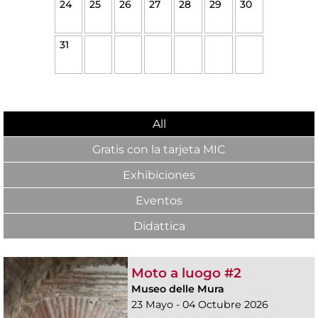
24
25
26
27
28
29
30
31
All
Gratis con la tarjeta MIC
Exhibiciones
Eventos
Didattica
Moto a luogo #2
Museo delle Mura
23 Mayo - 04 Octubre 2026