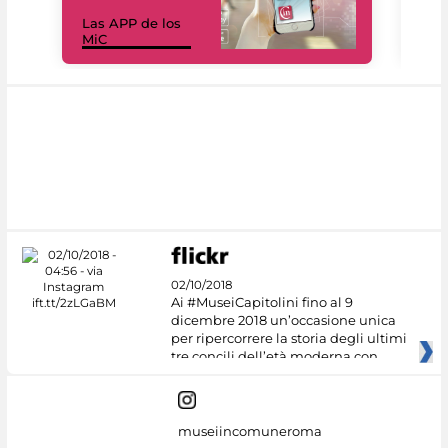
Las APP de los
I Mi
MiC
net
02/10/2018
Ai #MuseiCapitolini fino al 9
dicembre 2018 un’occasione unica
per ripercorrere la storia degli ultimi
tre concili dell’età moderna con
museiincomuneroma