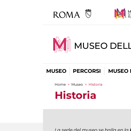
MUSEO DEL
MUSEO
PERCORSI
MUSEO 
Home
>
Museo
>
Historia
You are here
Historia
La sede del museo se halla en la