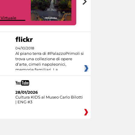
Google Arts &
 Virtuale
Culture
04/10/2018
Al piano terra di #PalazzoPrimoli si
trova una collezione di opere
d’arte, cimeli napoleonici,
memorie familiari. La
28/01/2026
Cultura KIDS al Museo Carlo Bilotti
| ENG #3