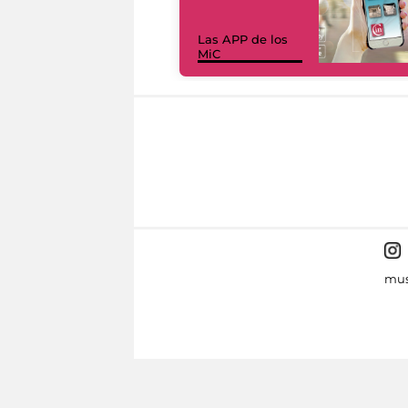
Las APP de los
MiC
mus