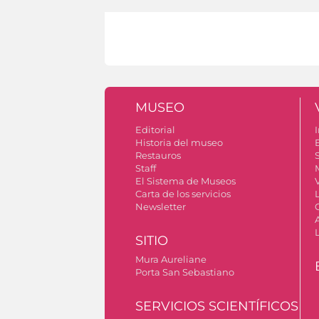
MUSEO
Editorial
I
Historia del museo
Restauros
S
Staff
El Sistema de Museos
V
Carta de los servicios
Newsletter
SITIO
Mura Aureliane
Porta San Sebastiano
SERVICIOS SCIENTÍFICOS