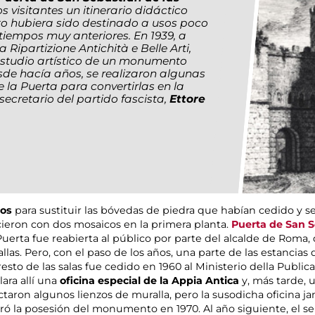
os visitantes un itinerario didáctico
o hubiera sido destinado a usos poco
iempos muy anteriores. En 1939, a
 Ripartizione Antichità e Belle Arti,
estudio artístico de un monumento
sde hacía años, se realizaron algunas
e la Puerta para convertirlas en la
 secretario del partido fascista,
Ettore
os
para sustituir las bóvedas de piedra que habían cedido y s
cieron con dos mosaicos en la primera planta.
Puerta de San 
Puerta fue reabierta al público por parte del alcalde de Roma,
las. Pero, con el paso de los años, una parte de las estancias
 resto de las salas fue cedido en 1960 al Ministerio della Public
lara allí una
oficina especial de la Appia Antica
y, más tarde, 
ctaron algunos lienzos de muralla, pero la susodicha oficina j
ó la posesión del monumento en 1970. Al año siguiente, el serv