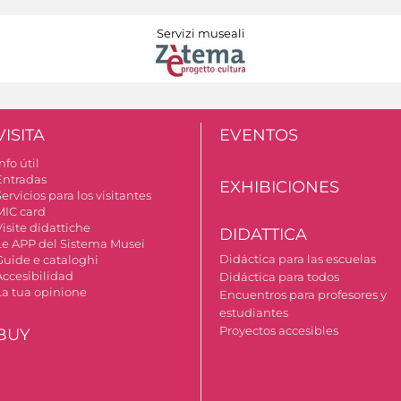
Servizi museali
VISITA
EVENTOS
nfo útil
Entradas
EXHIBICIONES
ervicios para los visitantes
MIC card
isite didattiche
DIDATTICA
Le APP del Sistema Musei
Didáctica para las escuelas
Guide e cataloghi
Accesibilidad
Didáctica para todos
La tua opinione
Encuentros para profesores y
estudiantes
Proyectos accesibles
BUY