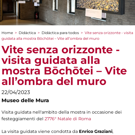
Home
>
Didáctica
>
Didáctica para todos
>
Vite senza orizzonte - visita
You are here
guidata alla mostra Bōchōtei – Vite all’ombra del muro
Vite senza orizzonte -
visita guidata alla
mostra Bōchōtei – Vite
all’ombra del muro
22/04/2023
Museo delle Mura
Visita guidata nell'ambito della mostra in occasione dei
festeggiamenti del
2776° Natale di Roma
La visita guidata viene condotta da
Enrico Graziani
,