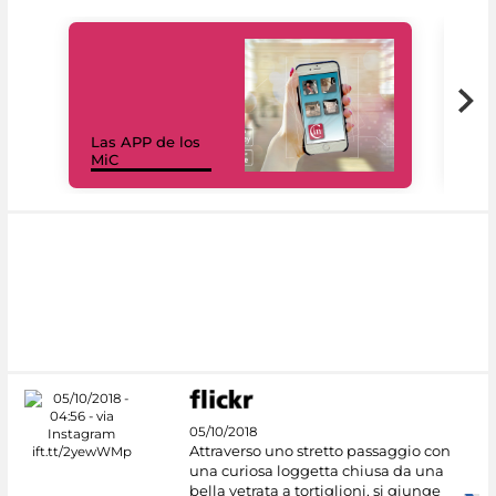
Las APP de los
I Mi
MiC
net
05/10/2018
Attraverso uno stretto passaggio con
una curiosa loggetta chiusa da una
bella vetrata a tortiglioni, si giunge