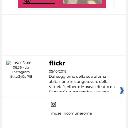
MiC
net
05/10/2018
Dal soggiorno della sua ultima
abitazione in Lungotevere della
Vittoria 1, Alberto Moravia ritratto da
Renato Guttuso sembra scrutare
museiincomuneroma