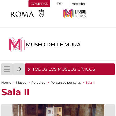
COMPRAR
Acceder
MUSEO DELLE MURA
TODOS LOS MUSEOS CÍVICOS
Home
>
Museo
>
Percurso
>
Percursos por salas
>
Sala II
You are here
Sala II