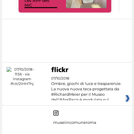
Les APP des
Les
MiC
rés
07/10/2018
Ombre, giochi di luce e trasparenze.
La nuova nuova teca progettata da
#RichardMeier per il Museo
dell'#AraPacis è modulata sul
museiincomuneroma