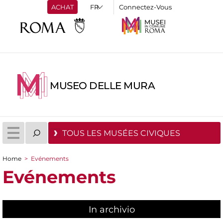
ACHAT
Connectez-Vous
MUSEO DELLE MURA
TOUS LES MUSÉES CIVIQUES
Home
>
Evénements
You are here
Evénements
In archivio