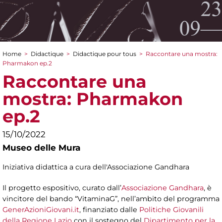
Home
>
Didactique
>
Didactique pour tous
>
Raccontare una mostra:
You are here
Pharmakon ep.2
Raccontare una
mostra: Pharmakon
ep.2
15/10/2022
Museo delle Mura
Iniziativa didattica a cura dell'Associazione Gandhara
Il progetto espositivo, curato dall’
Associazione Gandhara
, è
vincitore del bando “VitaminaG”, nell’ambito del programma
GenerAzioniGiovani.it
, finanziato dalle
Politiche Giovanili
della Regione Lazio
con il sostegno del
Dipartimento per la