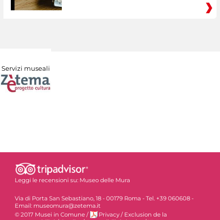
Servizi museali
Leggi le recensioni su:
Museo delle Mura
Via di Porta San Sebastiano, 18 - 00179 Roma - Tel. +39 060608 -
Email: museomura@zetema.it
© 2017 Musei in Comune
/
Privacy
/
Exclusion de la