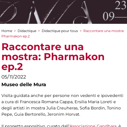
Home
>
Didactique
>
Didactique pour tous
>
Raccontare una mostra:
You are here
Pharmakon ep.2
Raccontare una
mostra: Pharmakon
ep.2
05/11/2022
Museo delle Mura
Visita guidata anche per persone non vedenti e ipovedenti
a cura di Francesca Romana Cappa, Ersilia Maria Loreti e
degli artisti in mostra Julia Creuheras, Sofia Bordin, Tonino
Pepe, Guia Bertorello, Jeronim Horvat.
Il progetto espositivo, curato dall’
Associazione Gandhara
, è