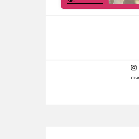
MiC
mus