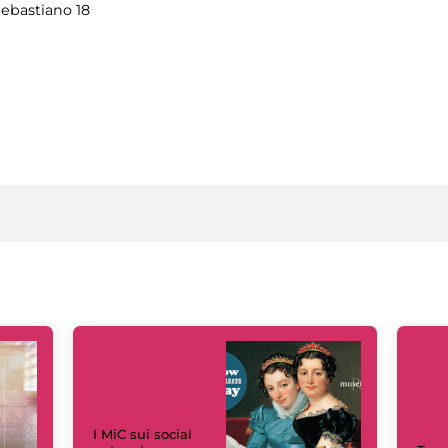
Sebastiano 18
I MiC sui social