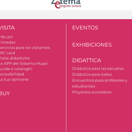
VISITA
EVENTOS
nfo útil
Entradas
EXHIBICIONES
ervicios para los visitantes
MIC card
isite didattiche
DIDATTICA
Le APP del Sistema Musei
Didáctica para las escuelas
Guide e cataloghi
Accesibilidad
Didáctica para todos
La tua opinione
Encuentros para profesores y
estudiantes
Proyectos accesibles
BUY