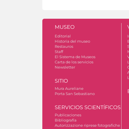
MUSEO
Editorial
I
Historia del museo
Restauros
S
Staff
El Sistema de Museos
V
Carta de los servicios
Newsletter
SITIO
Mura Aureliane
Porta San Sebastiano
SERVICIOS SCIENTÍFICOS
Publicaciones
Bibliografía
Autorizzazione riprese fotografiche