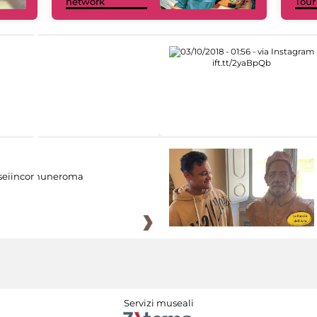
network
Tour
eiincomuneroma
Servizi museali