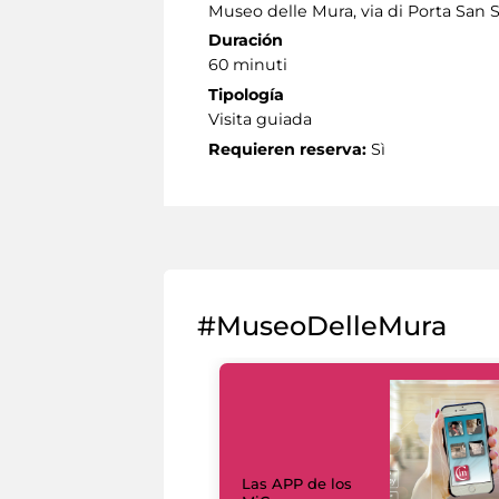
Museo delle Mura, via di Porta San 
Duración
60 minuti
Tipología
Visita guiada
Requieren reserva:
Sì
#MuseoDelleMura
Las APP de los