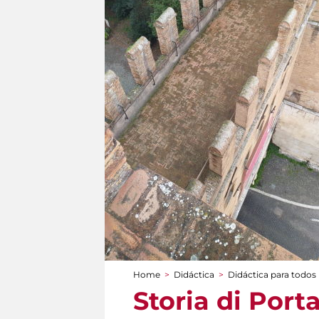
Home
>
Didáctica
>
Didáctica para todos
You are here
Storia di Port