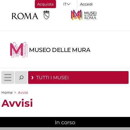
Acquista
Accedi
MUSEO DELLE MURA
TUTTI I MUSEI
Home
>
Avvisi
Tu sei qui
Avvisi
In corso
(scheda attiva)