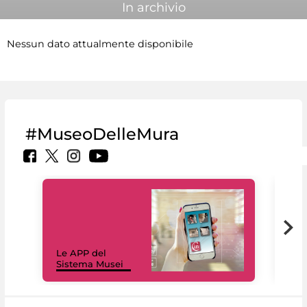
In archivio
Nessun dato attualmente disponibile
#MuseoDelleMura
Il 
Le APP del
Mus
Sistema Musei
net