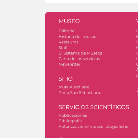
MUSEO
Editorial
I
Historia del museo
Restauros
S
Staff
El Sistema de Museos
V
Carta de los servicios
Newsletter
SITIO
Mura Aureliane
Porta San Sebastiano
SERVICIOS SCIENTÍFICOS
Publicaciones
Bibliografía
Autorizzazione riprese fotografiche