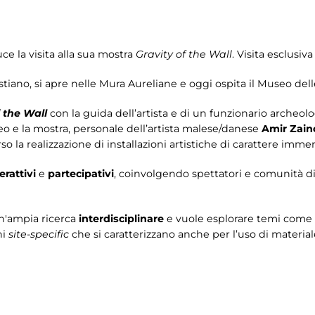
e la visita alla sua mostra
Gravity of the Wall
. Visita esclusiv
tiano, si apre nelle Mura Aureliane e oggi ospita il Museo del
f the Wall
con la guida dell’artista e di un funzionario archeo
seo e la mostra, personale dell’artista malese/danese
Amir Zain
rso la realizzazione di installazioni artistiche di carattere immer
erattivi
e
partecipativi
, coinvolgendo spettatori e comunità div
 un'ampia ricerca
interdisciplinare
e vuole esplorare temi come
ni
site-specific
che si caratterizzano anche per l’uso di materiale