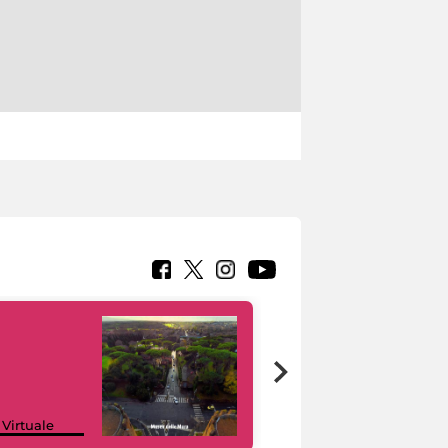
Google Arts &
 Virtuale
Culture