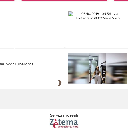
eiincomuneroma
Servizi museali