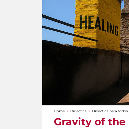
Home
>
Didáctica
>
Didáctica para todos
You are here
Gravity of the 