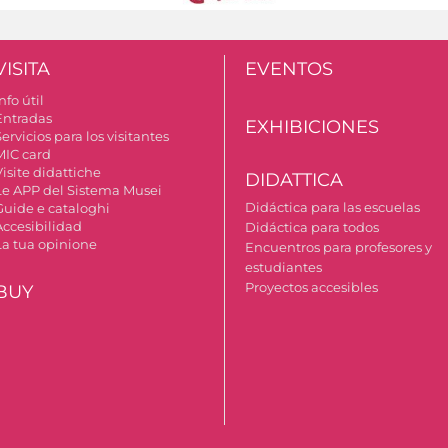
VISITA
EVENTOS
nfo útil
Entradas
EXHIBICIONES
ervicios para los visitantes
MIC card
isite didattiche
DIDATTICA
Le APP del Sistema Musei
Didáctica para las escuelas
Guide e cataloghi
Accesibilidad
Didáctica para todos
La tua opinione
Encuentros para profesores y
estudiantes
Proyectos accesibles
BUY