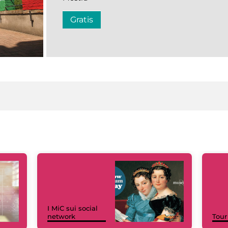
Gratis
I MiC sui social
network
Tour