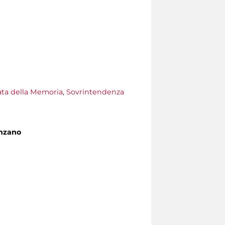
nata della Memoria
,
Sovrintendenza
enzano