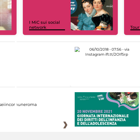
I MiC sui social
network
Tour
eiincomuneroma