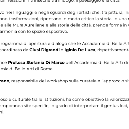
li relazioni intrinseche tra il luogo, il paesaggio e la città.
 nei linguaggi e negli sguardi degli artisti che, tra pittura, ins
elano trasformazioni, ripensano in modo critico la storia. In una
e alle Mura Aureliane e alla storia della città, prende forma i
 armonia con lo spazio espositivo.
el programma di apertura e dialogo che le Accademie di Belle A
è coordinato da
Giusi Digrandi
e
Iginio De Luca
, rispettivamen
rice
Prof.ssa Stefania Di Marco
dell’Accademia di Belle Arti di
mia di Belle Arti di Roma.
zano
, responsabile del workshop sulla curatela e l’approccio s
so e culturale tra le istituzioni, ha come obiettivo la valorizzazi
temporanea site specific, in grado di interpretare il genius loci
ni.