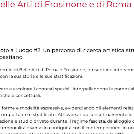
lle Arti di Frosinone e di Roma
to a Luogo #2, un percorso di ricerca artistica str
bastiano.
demie di Belle Arti di Roma e Frosinone, presentano interventi 
on la sua storia e le sue stratificazioni.
vere e ascoltare i contesti spaziali, interpellandone le potenzia
tiche e concettuali.
se forme e modalità espressive, evidenziando gli elementi relazi
o importante e stratificato. Attraversando concettualmente le 
zione e studio privato durante il regime fascista, da alloggio
 temporalità diverse in contiguità con il contemporaneo, in una