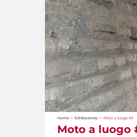
Home
>
Exhibiciones
>
Moto a luogo #2
You are here
Moto a luogo 