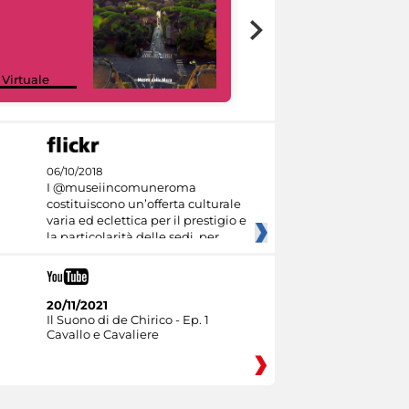
Google Arts &
 Virtuale
Culture
06/10/2018
I @museiincomuneroma
costituiscono un’offerta culturale
varia ed eclettica per il prestigio e
la particolarità delle sedi, per
20/11/2021
Il Suono di de Chirico - Ep. 1
Cavallo e Cavaliere