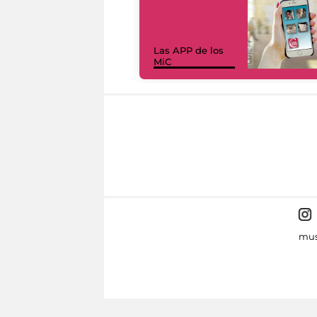
Las APP de los
MiC
mus