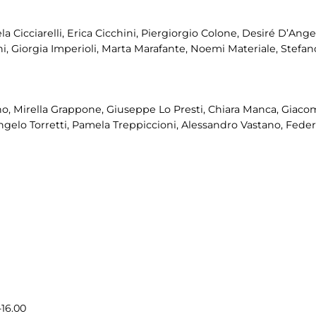
a Cicciarelli, Erica Cicchini, Piergiorgio Colone, Desiré D’Ange
tini, Giorgia Imperioli, Marta Marafante, Noemi Materiale, Stef
, Mirella Grappone, Giuseppe Lo Presti, Chiara Manca, Giacomo 
ngelo Torretti, Pamela Treppiccioni, Alessandro Vastano, Federi
-16.00