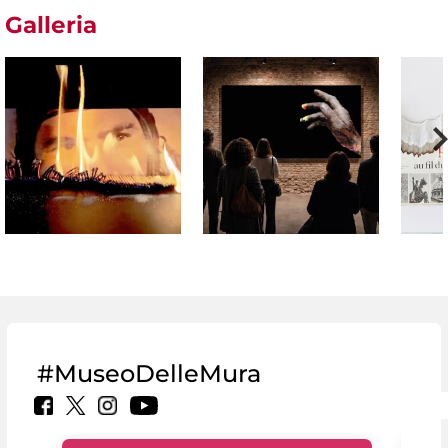
Galleria
#MuseoDelleMura