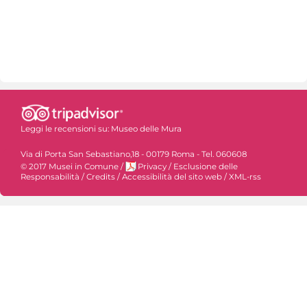
Leggi le recensioni su:
Museo delle Mura
Via di Porta San Sebastiano,18 - 00179 Roma - Tel. 060608
© 2017 Musei in Comune
/
Privacy
/
Esclusione delle
Responsabilità
/
Credits
/
Accessibilità del sito web
/
XML-rss