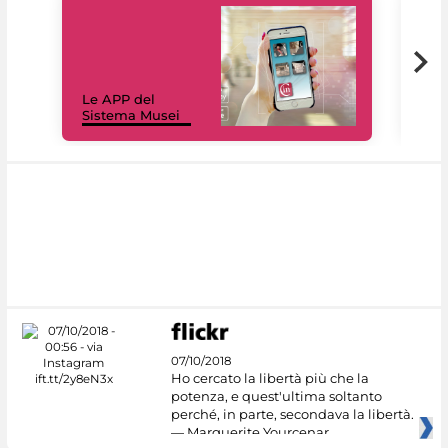
Il 
Le APP del
Mus
Sistema Musei
net
07/10/2018
Ho cercato la libertà più che la
potenza, e quest'ultima soltanto
perché, in parte, secondava la libertà.
— Marguerite Yourcenar