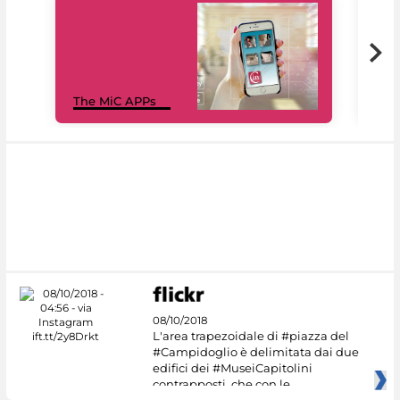
MiC
The MiC APPs
net
08/10/2018
L'area trapezoidale di #piazza del
#Campidoglio è delimitata dai due
edifici dei #MuseiCapitolini
contrapposti, che con le