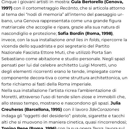
Cinque i giovani artisti in mostra:
Guia Bertorello (Genova,
1997)
con il cortometraggio
Recànto
, che si articola attorno
al tema dei “nodi di memoria” all’interno del paesaggio ur-
bano, una Genova rappresentata come una grande figura
matriarcale che accoglie e ripara, grazie alla sua natura di
nascondiglio e protezione;
Sofia Bordin (Roma, 1998)
,
invece, con la sua installazione
and lies in folds
, ripercorre la
vicenda dello squadrista e poi segretario del Partito
Nazionale Fascista Ettore Muti, che utilizzò Porta San
Sebastiano come abitazione e studio personale. Negli spazi
pensati per lui dal celebre architetto Luigi Moretti, uno
degli elementi ricorrenti erano le tende, impiegate come
componente decora-tiva o come struttura architettonica, un
forte richiamo ai fasti della Roma imperiale.
Nella sua installazione l’artista ricrea l’ambientazione di
Moretti, attraverso l’uso di tende silen-ziose e immobili che,
allo stesso tempo, mostrano e nascondono gli spazi.
Julia
Creuheras (Barcellona, 1995)
con il lavoro
3deCorazones
indaga gli “oggetti del desiderio”: pistole, sigarette e tacchi
alti che si muovono in maniera cinetica, quasi rincorrendosi;
Tonino Pepe (Roma, 1996)
con la sua opera
Terra
, lavora sul