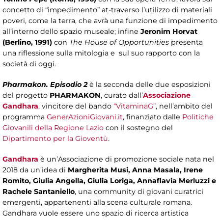
concetto di “impedimento” at-traverso l’utilizzo di materiali
poveri, come la terra, che avrà una funzione di impedimento
all’interno dello spazio museale; infine
Jeronim Horvat
(Berlino, 1991)
con
The House of Opportunities
presenta
una riflessione sulla mitologia e sul suo rapporto con la
società di oggi.
Pharmakon. Episodio 2
è la seconda delle due esposizioni
del progetto
PHARMAKON
, curato dall’
Associazione
Gandhara
, vincitore del bando
“VitaminaG”
, nell’ambito del
programma
GenerAzioniGiovani.it
, finanziato dalle
Politiche
Giovanili della Regione Lazio
con il sostegno del
Dipartimento per la Gioventù
.
Gandhara
è un’Associazione di promozione sociale nata nel
2018 da un’idea di
Margherita Musi, Anna Masala, Irene
Romito, Giulia Angella, Giulia Loriga, Annaflavia Merluzzi e
Rachele Santaniello
, una community di giovani curatrici
emergenti, appartenenti alla scena culturale romana.
Gandhara vuole essere uno spazio di ricerca artistica