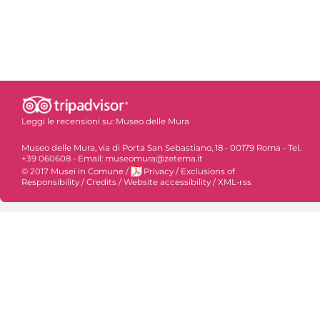
Leggi le recensioni su:
Museo delle Mura
Museo delle Mura, via di Porta San Sebastiano, 18 - 00179 Roma - Tel.
+39 060608 - Email: museomura@zetema.it
© 2017 Musei in Comune
/
Privacy
/
Exclusions of
Responsibility
/
Credits
/
Website accessibility
/
XML-rss