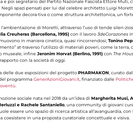
ta e poi segretario del Partito Nazionale Fascista Ettore Muti, 
Negli spazi pensati per lui dal celebre architetto Luigi Morett
onente decora-tiva o come struttura architettonica, un forte
ea l’ambientazione di Moretti, attraverso l’uso di tende silen-zi
lia Creuheras (Barcellona, 1995)
con il lavoro
3deCorazones
in
si muovono in maniera cinetica, quasi rincorrendosi;
Tonino Pep
mento” at-traverso l’utilizzo di materiali poveri, come la terra,
o museale; infine
Jeronim Horvat (Berlino, 1991)
con
The Hous
 rapporto con la società di oggi.
a delle due esposizioni del progetto
PHARMAKON
, curato dall
o del programma
GenerAzioniGiovani.it
, finanziato dalle
Politich
ioventù
.
ozione sociale nata nel 2018 da un’idea di
Margherita Musi, A
Merluzzi e Rachele Santaniello
, una community di giovani cura
e essere uno spazio di ricerca artistica all’avanguardia, con l’
 coesistere in una proposta curatoriale concettuale e visiva.