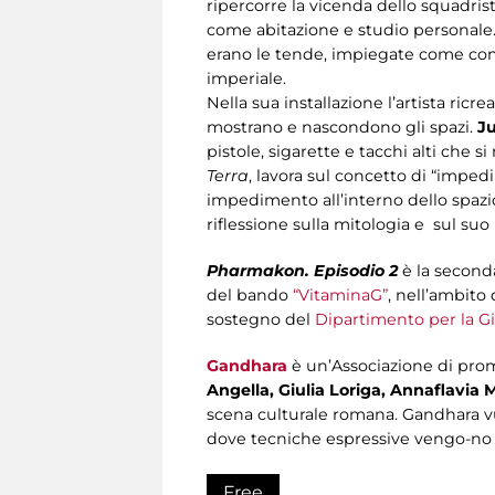
ripercorre la vicenda dello squadris
come abitazione e studio personale. 
erano le tende, impiegate come comp
imperiale.
Nella sua installazione l’artista ricr
mostrano e nascondono gli spazi.
Ju
pistole, sigarette e tacchi alti che 
Terra
, lavora sul concetto di “impedi
impedimento all’interno dello spazi
riflessione sulla mitologia e sul suo
Pharmakon. Episodio 2
è la second
del bando
“VitaminaG”
, nell’ambit
sostegno del
Dipartimento per la G
Gandhara
è un’Associazione di prom
Angella, Giulia Loriga, Annaflavia 
scena culturale romana. Gandhara vuol
dove tecniche espressive vengo-no a
Free