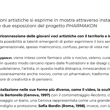
ni artistiche si esprime in mostra attraverso insta
e due esposizioni del progetto
PHARMAKON
 riconnessione delle giovani voci artistiche con il territorio e l
 la possibilità ai talenti emergenti di poter esprimere il loro sen
enerazionale, spesso malinconico, confuso, perso di vista nei
́ρμακον
, viene inteso come farmaco utile o nocivo, veleno, cura
 in questo modo cercano riparo dalle frustrazioni e dai disagi
udelairiano, l’artista, in questa realtà distopica, innescandosi
mporaneamente anche nocivo, come un pharmakon, trasforma u
ore di creatività e di pensiero.
nstallazione nelle sue forme più diverse, come il video, la scult
ia Bertorello (Genova, 1997)
con il cortometraggio
Recànto
, 
paesaggio ur-bano, una Genova rappresentata come una grande 
condiglio e protezione;
Sofia Bordin (Roma, 1998)
, invece, con 