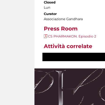
Closed
Lun
Curator
Associazione Gandhara
Press Room
CS PHARMAKON. Episodio 2
Attività correlate