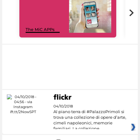
MiC
The MiC APPs
net
04/10/2018
Al piano terra di #PalazzoPrimoli si
trova una collezione di opere d’arte,
cimeli napoleonici, memorie
familiari. La collezione