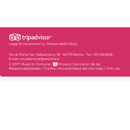
Leggi le recensioni su:
Museo delle Mura
Via di Porta San Sebastiano, 18 - 00179 Roma - Tel. +39 060608 -
Email: museomura@zetema.it
© 2017 Musei in Comune
/
Privacy
/
Exclusiòn de las
Responsabilidades
/
Credits
/
Accesibilidad del sitio web
/
XML-rss