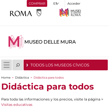
COMPRAR
Acceder
MUSEO DELLE MURA
TODOS LOS MUSEOS CÍVICOS
Home
>
Didáctica
>
Didáctica para todos
You are here
Didáctica para todos
Para toda las informaciones y los precios, visite la página >
Visitas educativas