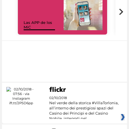
Las APP de los
I Mi
MiC
net
02/10/2018
Nel verde della storica #VillaTorlonia,
all’interno dei prestigiosi spazi del
Casino dei Principi e del Casino
Nobile, integrati nel