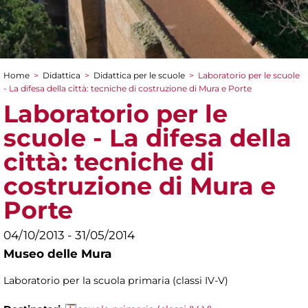
Home
>
Didattica
>
Didattica per le scuole
>
Laboratorio per le scuole
Tu sei qui
- La difesa della città: tecniche di costruzione di Mura e Porte
Laboratorio per le
scuole - La difesa della
città: tecniche di
costruzione di Mura e
Porte
04/10/2013 - 31/05/2014
Museo delle Mura
Laboratorio per la scuola primaria (classi IV-V)