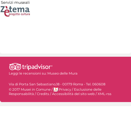
Servizi museali
Leggi le recensioni su:
Museo delle Mura
Via di Porta San Sebastiano,18 - 00179 Roma - Tel. 060608
© 2017 Musei in Comune
/
Privacy
/
Esclusione delle
Responsabilità
/
Credits
/
Accessibilità del sito web
/
XML-rss