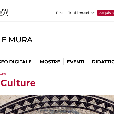
Tutti i musei
Acquist
LE MURA
EO DIGITALE
MOSTRE
EVENTI
DIDATTI
ture
 Culture