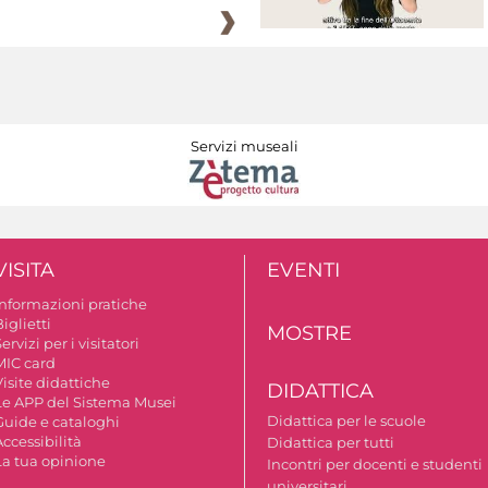
Servizi museali
VISITA
EVENTI
Informazioni pratiche
iglietti
MOSTRE
ervizi per i visitatori
MIC card
isite didattiche
DIDATTICA
Le APP del Sistema Musei
Didattica per le scuole
Guide e cataloghi
ccessibilità
Didattica per tutti
La tua opinione
Incontri per docenti e studenti
universitari