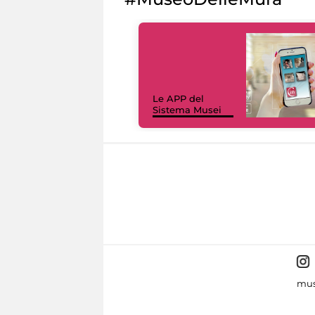
Le APP del
Sistema Musei
mus