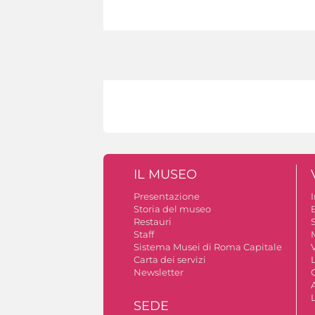
IL MUSEO
Presentazione
Storia del museo
B
Restauri
S
Staff
Sistema Musei di Roma Capitale
V
Carta dei servizi
Newsletter
A
SEDE