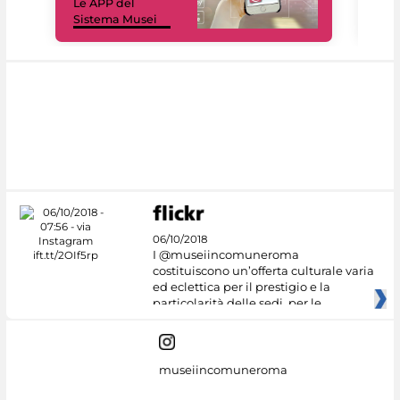
Le APP del
sui 
Sistema Musei
net
06/10/2018
I @museiincomuneroma
costituiscono un’offerta culturale varia
ed eclettica per il prestigio e la
particolarità delle sedi, per le
museiincomuneroma