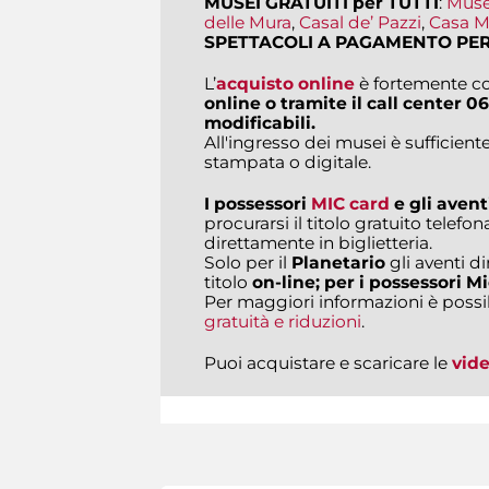
MUSEI GRATUITI per TUTTI
:
Muse
delle Mura
,
Casal de’ Pazzi
,
Casa M
SPETTACOLI A PAGAMENTO PER
L’
acquisto online
è fortemente co
online o tramite il call center
06
modificabili.
All'ingresso dei musei è sufficiente
stampata o digitale.
I possessori
MIC card
e gli aventi
procurarsi il titolo gratuito tele
direttamente in biglietteria.
Solo per il
Planetario
gli aventi di
titolo
on-line; per i possessori Mi
Per maggiori informazioni è possi
gratuità e riduzioni
.
Puoi acquistare e scaricare le
vid