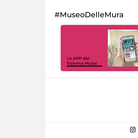
#MuseoDelleMura
Le APP del
Sistema Musei