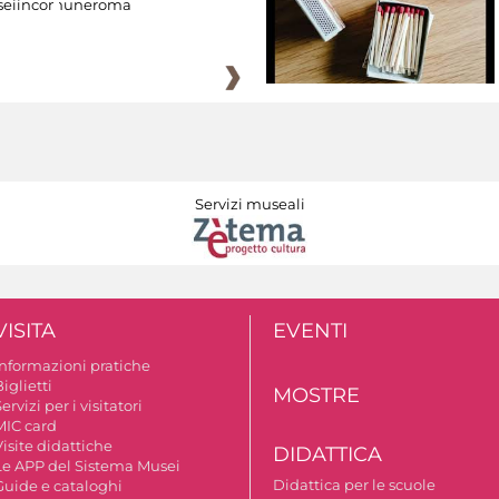
eiincomuneroma
Servizi museali
VISITA
EVENTI
Informazioni pratiche
iglietti
MOSTRE
ervizi per i visitatori
MIC card
isite didattiche
DIDATTICA
Le APP del Sistema Musei
Didattica per le scuole
Guide e cataloghi