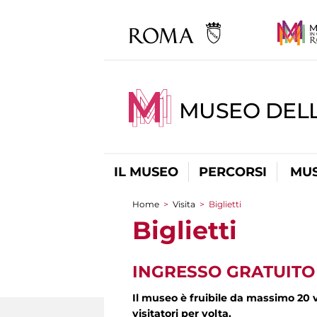
MUSEO DEL
IL MUSEO
PERCORSI
MUS
Home
>
Visita
>
Biglietti
Tu sei qui
Biglietti
INGRESSO GRATUITO
Il museo è fruibile da massimo 20 
visitatori per volta.