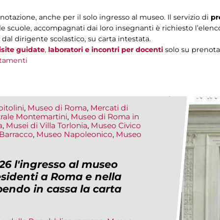
enotazione, anche per il solo ingresso al museo. Il servizio di
pr
le scuole, accompagnati dai loro insegnanti è richiesto l’elen
al dirigente scolastico, su carta intestata.
isite guidate
,
laboratori
e incontri per docenti
solo su prenota
tamenti
itolini
,
Museo di Roma
,
Mercati di
rale Montemartini
,
Museo di Roma in
a
,
Musei di Villa Torlonia
,
Museo Civico
Barracco
,
Museo Napoleonico
,
Museo
26 l'ingresso al museo
esidenti a Roma e nella
bendo in cassa la carta