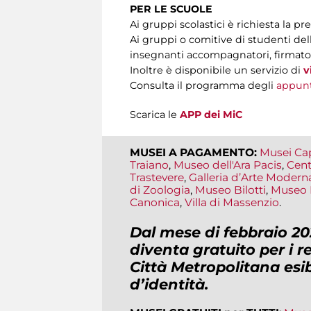
PER LE SCUOLE
Ai gruppi scolastici è richiesta la pr
Ai gruppi o comitive di studenti del
insegnanti accompagnatori, firmato d
Inoltre è disponibile un servizio di
v
Consulta il programma degli
appun
Scarica le
APP dei MiC
MUSEI A PAGAMENTO:
Musei Cap
Traiano
,
Museo dell'Ara Pacis
,
Cent
Trastevere
,
Galleria d’Arte Modern
di Zoologia
,
Museo Bilotti
,
Museo 
Canonica
,
Villa di Massenzio
.
Dal mese di febbraio 20
diventa gratuito per i r
Città Metropolitana esi
d’identità
.