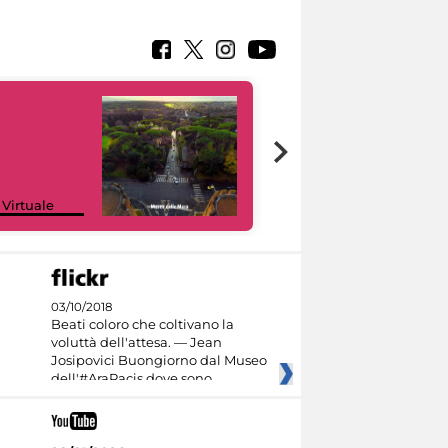
Google Arts &
 Virtuale
Culture
03/10/2018
Beati coloro che coltivano la
voluttà dell'attesa. — Jean
Josipovici Buongiorno dal Museo
dell'#AraPacis dove sono