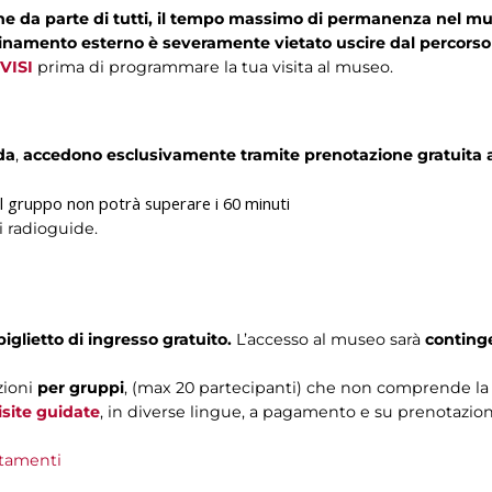
one da parte di tutti, il tempo massimo di permanenza nel mus
minamento esterno è severamente vietato uscire dal percorso 
VISI
prima di programmare la tua visita al museo.
da
,
accedono esclusivamente tramite prenotazione gratuita 
l gruppo non potrà superare i 60 minuti
i radioguide.
biglietto di ingresso gratuito.
L’accesso al museo sarà
conting
zioni
per gruppi
, (max 20 partecipanti) che non comprende la v
isite guidate
, in diverse lingue, a pagamento e su prenotazion
tamenti