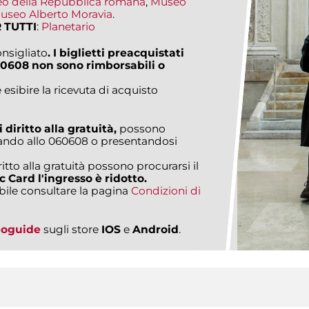
o della Repubblica romana
,
Museo
useo Alberto Moravia
.
 TUTTI
:
Planetario
nsigliato
. I biglietti preacquistati
0608 non sono rimborsabili o
 esibire la ricevuta di acquisto
 diritto alla gratuità,
possono
fonando allo 060608 o presentandosi
ritto alla gratuità possono procurarsi il
c Card l'ingresso è ridotto.
bile consultare la pagina
Condizioni di
eoguide
sugli store
IOS
e
Android
.