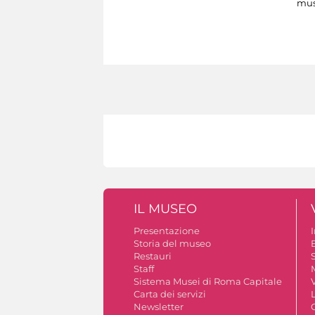
mus
IL MUSEO
Presentazione
Storia del museo
B
Restauri
S
Staff
Sistema Musei di Roma Capitale
V
Carta dei servizi
Newsletter