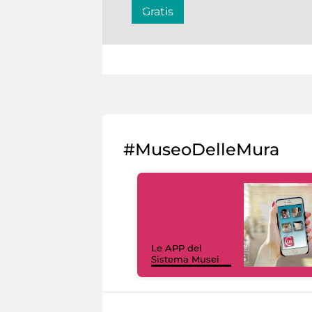
Gratis
#MuseoDelleMura
Le APP del
Sistema Musei