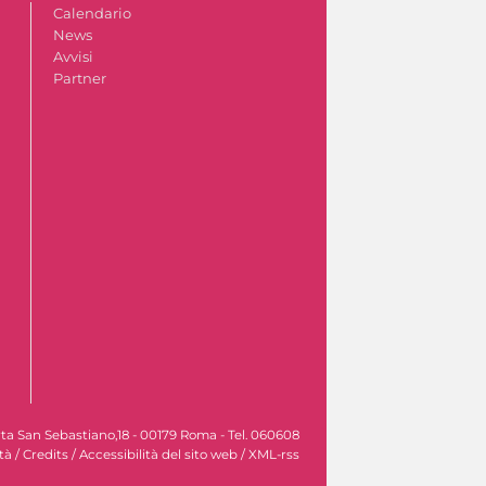
Calendario
News
Avvisi
Partner
rta San Sebastiano,18 - 00179 Roma - Tel. 060608
tà
/
Credits
/
Accessibilità del sito web
/
XML-rss