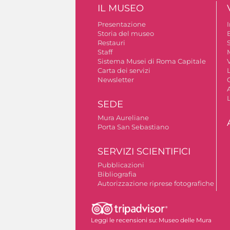
IL MUSEO
Presentazione
Storia del museo
B
Restauri
S
Staff
Sistema Musei di Roma Capitale
V
Carta dei servizi
Newsletter
A
SEDE
Mura Aureliane
Porta San Sebastiano
SERVIZI SCIENTIFICI
Pubblicazioni
Bibliografia
Autorizzazione riprese fotografiche
Leggi le recensioni su:
Museo delle Mura