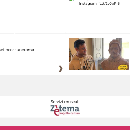
eiincomuneroma
Servizi museali