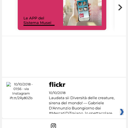
Il 
Le APP del
Mus
Sistema Musei
net
10/10/2018
Laudata sii Diversità delle creature,
sirena del mondo! — Gabriele
D'Annunzio Buongiorno dai
#MercatiDiTraiano, lo spettacolare