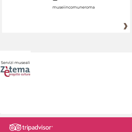
museiincomuneroma
Servizi museali