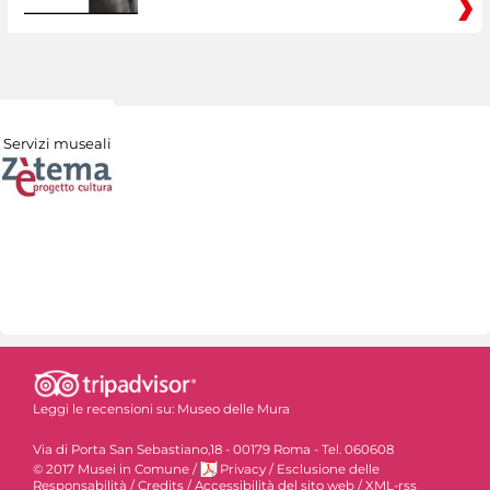
Servizi museali
Leggi le recensioni su:
Museo delle Mura
Via di Porta San Sebastiano,18 - 00179 Roma - Tel. 060608
© 2017 Musei in Comune
/
Privacy
/
Esclusione delle
Responsabilità
/
Credits
/
Accessibilità del sito web
/
XML-rss