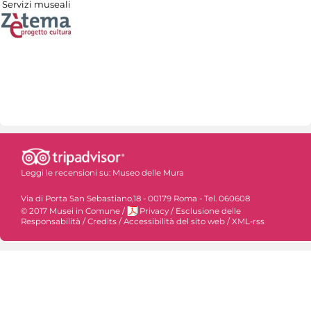
Servizi museali
Leggi le recensioni su:
Museo delle Mura
Via di Porta San Sebastiano,18 - 00179 Roma - Tel. 060608
© 2017 Musei in Comune
/
Privacy
/
Esclusione delle
Responsabilità
/
Credits
/
Accessibilità del sito web
/
XML-rss