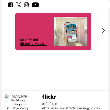
Il 
Le APP del
Mus
Sistema Musei
net
05/10/2018
Attraverso uno stretto passaggio con