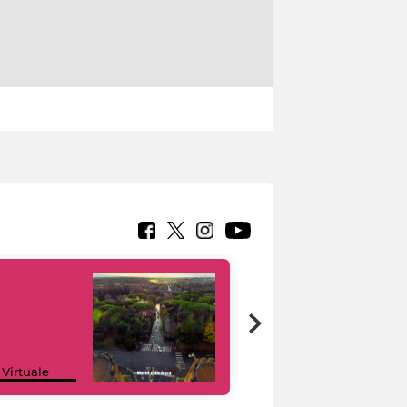
Google Arts &
 Virtuale
Culture