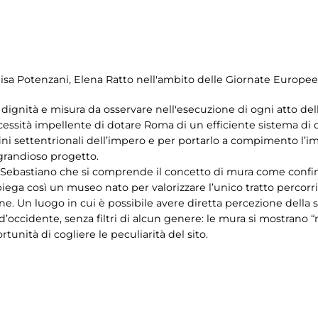
i
, Elisa Potenzani, Elena Ratto nell'ambito delle Giornate Europe
dignità e misura da osservare nell'esecuzione di ogni atto dell
ssità impellente di dotare Roma di un efficiente sistema di d
i settentrionali dell’impero e per portarlo a compimento l’i
 grandioso progetto.
 Sebastiano che si comprende il concetto di mura come confi
spiega così un museo nato per valorizzare l’unico tratto percorri
 Un luogo in cui è possibile avere diretta percezione della st
occidente, senza filtri di alcun genere: le mura si mostrano “nu
ortunità di cogliere le peculiarità del sito.