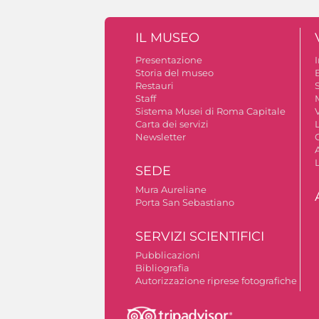
IL MUSEO
Presentazione
Storia del museo
B
Restauri
S
Staff
Sistema Musei di Roma Capitale
V
Carta dei servizi
Newsletter
A
SEDE
Mura Aureliane
Porta San Sebastiano
SERVIZI SCIENTIFICI
Pubblicazioni
Bibliografia
Autorizzazione riprese fotografiche