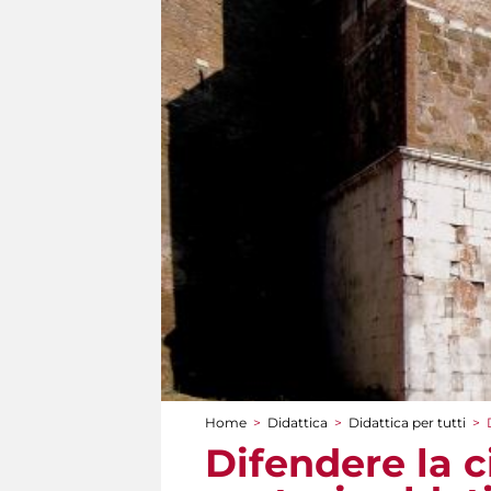
Home
>
Didattica
>
Didattica per tutti
>
Tu sei qui
Difendere la c