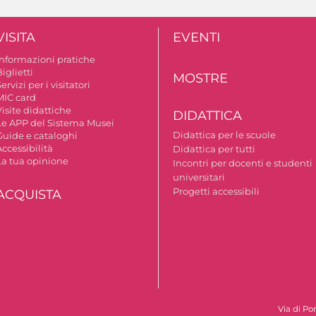
VISITA
EVENTI
Informazioni pratiche
iglietti
MOSTRE
ervizi per i visitatori
MIC card
isite didattiche
DIDATTICA
Le APP del Sistema Musei
Didattica per le scuole
Guide e cataloghi
ccessibilità
Didattica per tutti
La tua opinione
Incontri per docenti e studenti
universitari
Progetti accessibili
ACQUISTA
Via di Po