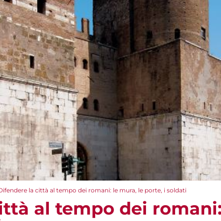
Difendere la città al tempo dei romani: le mura, le porte, i soldati
ittà al tempo dei romani: