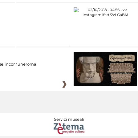
eiincomuneroma
Servizi museali