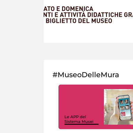
#MuseoDelleMura
Le APP del
Sistema Musei