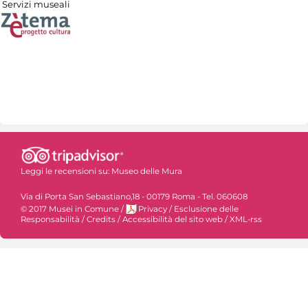
Servizi museali
Leggi le recensioni su:
Museo delle Mura
Via di Porta San Sebastiano,18 - 00179 Roma - Tel. 060608
© 2017 Musei in Comune
/
Privacy
/
Esclusione delle
Responsabilità
/
Credits
/
Accessibilità del sito web
/
XML-rss