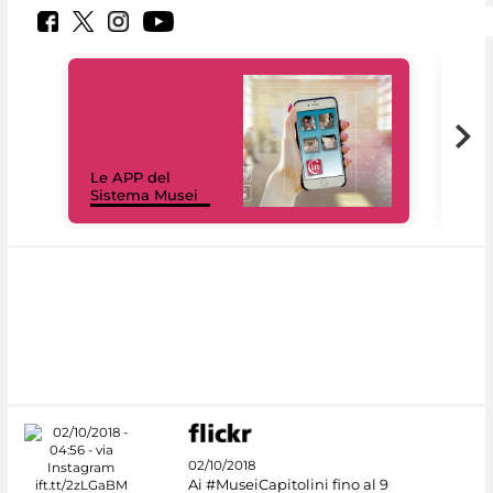
Il 
Le APP del
Mus
Sistema Musei
net
02/10/2018
Ai #MuseiCapitolini fino al 9