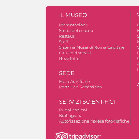
IL MUSEO
Presentazione
Storia del museo
B
Restauri
S
Staff
Sistema Musei di Roma Capitale
V
Carta dei servizi
Newsletter
A
SEDE
Mura Aureliane
Porta San Sebastiano
SERVIZI SCIENTIFICI
Pubblicazioni
Bibliografia
Autorizzazione riprese fotografiche