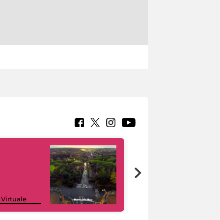
Google Arts &
 Virtuale
Culture