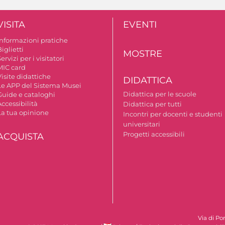
VISITA
EVENTI
Informazioni pratiche
iglietti
MOSTRE
ervizi per i visitatori
MIC card
isite didattiche
DIDATTICA
Le APP del Sistema Musei
Didattica per le scuole
Guide e cataloghi
ccessibilità
Didattica per tutti
La tua opinione
Incontri per docenti e studenti
universitari
Progetti accessibili
ACQUISTA
Via di Po