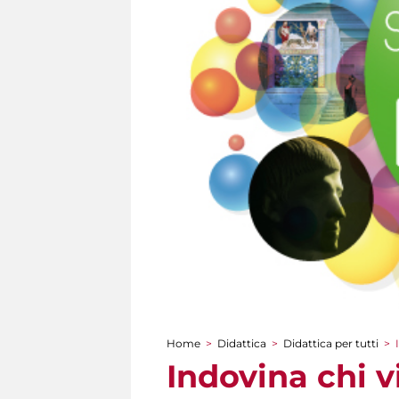
Home
>
Didattica
>
Didattica per tutti
>
Tu sei qui
Indovina chi v