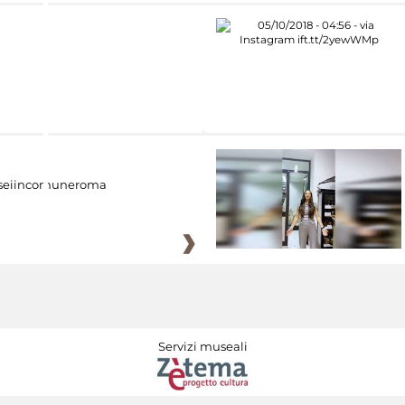
eiincomuneroma
Servizi museali