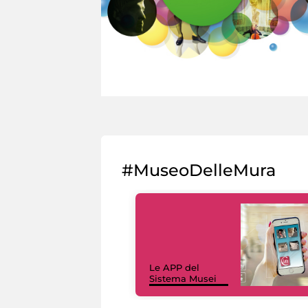
#MuseoDelleMura
Le APP del
Sistema Musei