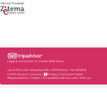
Servizi museali
Leggi le recensioni su:
Museo delle Mura
Via di Porta San Sebastiano,18 - 00179 Roma - Tel. 060608
© 2017 Musei in Comune
/
Privacy
/
Esclusione delle
Responsabilità
/
Credits
/
Accessibilità del sito web
/
XML-rss