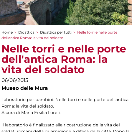
Home
>
Didattica
>
Didattica per tutti
>
Nelle torri e nelle porte
Tu sei qui
dell'antica Roma: la vita del soldato
Nelle torri e nelle porte
dell'antica Roma: la
vita del soldato
06/06/2015
Museo delle Mura
Laboratorio per bambini. Nelle torri e nelle porte dell'antica
Roma: la vita del soldato.
A cura di Maria Ersilia Loreti.
Il laboratorio è finalizzato alla ricostruzione della vita dei
soldati romani della guarnigione a difesa della città. Dopo la