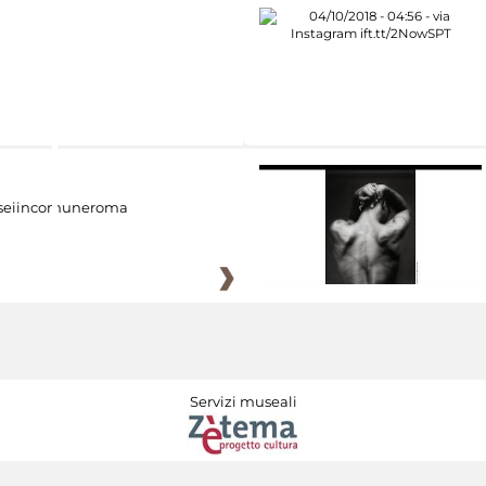
eiincomuneroma
Servizi museali