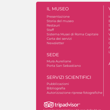
IL MUSEO
Presentazione
Storia del museo
B
Restauri
S
Staff
Sistema Musei di Roma Capitale
V
Carta dei servizi
Newsletter
A
SEDE
Mura Aureliane
Porta San Sebastiano
SERVIZI SCIENTIFICI
Pubblicazioni
Bibliografia
Autorizzazione riprese fotografiche