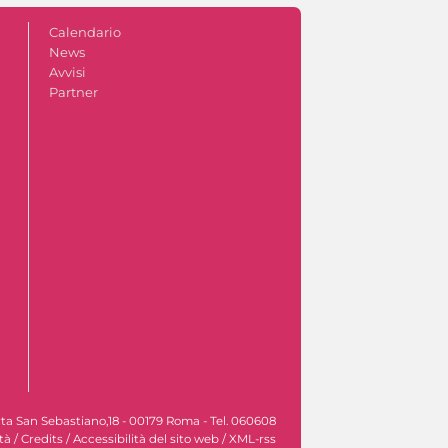
Calendario
News
Avvisi
Partner
rta San Sebastiano,18 - 00179 Roma - Tel. 060608
tà
/
Credits
/
Accessibilità del sito web
/
XML-rss