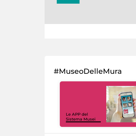
#MuseoDelleMura
Le APP del
Sistema Musei