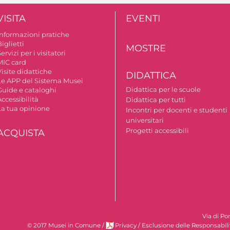
VISITA
EVENTI
Informazioni pratiche
iglietti
MOSTRE
ervizi per i visitatori
MIC card
isite didattiche
DIDATTICA
Le APP del Sistema Musei
Didattica per le scuole
Guide e cataloghi
ccessibilità
Didattica per tutti
La tua opinione
Incontri per docenti e studenti
universitari
Progetti accessibili
ACQUISTA
Via di Po
© 2017 Musei in Comune
/
Privacy
/
Esclusione delle Responsabili